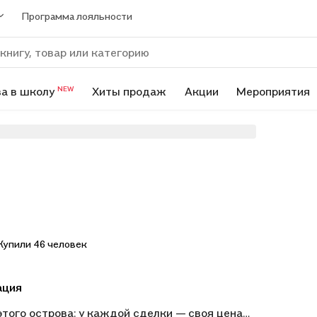
Программа лояльности
а в школу
Хиты продаж
Акции
Мероприятия
NEW
Купили 46 человек
ация
этого острова: у каждой сделки — своя цена…