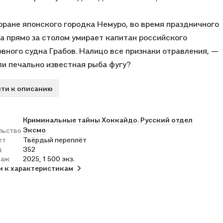
оране японского городка Немуро, во время праздничного
а прямо за столом умирает капитан российского
вного судна Грабов. Налицо все признаки отравления, —
и печально известная рыба фугу?
рсия могла бы стать основной, если бы полицейские не
ти к описанию
жили нечто странное. На ладони Грабова набиты
овки с крабовыми клешнями, выполненные не
ионными чернилами, а дорогой редкой тушью. Обычно
Криминальные тайны Хоккайдо. Русский отдел
Эксмо
льство
е волки набивают ласточек, якоря, компасы… Но
ет
Твёрдый переплёт
? Символику черного краба находят также и на груди
ц
352
шего…
раж
2025, 1 500 экз.
и к характеристикам
, основанные на реальных уголовных делах японской
и префектуры Хоккайдо. С 1993 года автор Эдуард
 ежегодно ведет двухнедельные курсы русского языка