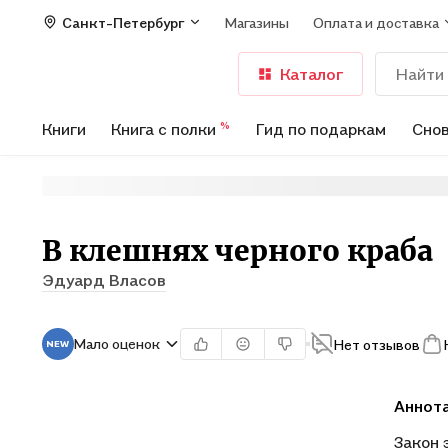
Санкт-Петербург
Магазины
Оплата и доставка
Каталог
Книги
Книга с полки
Гид по подаркам
Снов
%
В клешнях черного краба
Эдуард Власов
Мало оценок
Нет отзывов
Аннот
Закон 