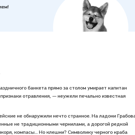
ием!
…
раздничного банкета прямо за столом умирает капитан
 признаки отравления, — неужели печально известная
цейские не обнаружили нечто странное. На ладони Грабов
енные не традиционными чернилами, а дорогой редкой
якоря, компасы… Но клешни? Символику черного краба