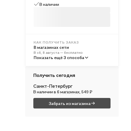
В наличии
КАК ПОЛУЧИТЬ ЗАКАЗ
В магазинах сети
В сб, 8 августа — бесплатно
В пунктах выдачи
Показать ещё 3 способа
В пн, 10 августа — от 243 ₽
Курьером
Получить сегодня
В сб, 8 августа — от 314 ₽
Санкт-Петербург
Почтой России
В наличии
в 6 магазинах
, 549 ₽
В вс, 9 августа — от 511 ₽
Забрать из магазина