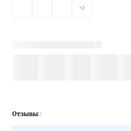
для со
+2
Саппор
Отзывы
0