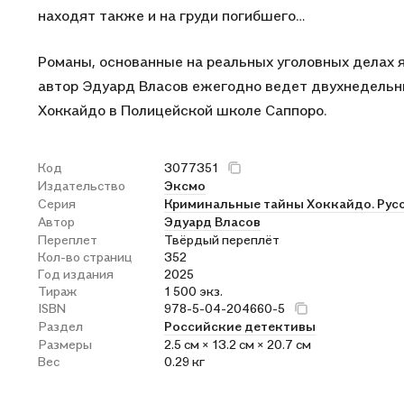
находят также и на груди погибшего…
Романы, основанные на реальных уголовных делах 
автор Эдуард Власов ежегодно ведет двухнедельны
Хоккайдо в Полицейской школе Саппоро.
Код
3077351
Издательство
Эксмо
Серия
Криминальные тайны Хоккайдо. Рус
Автор
Эдуард Власов
Переплет
Твёрдый переплёт
Кол-во страниц
352
Год издания
2025
Тираж
1 500 экз.
ISBN
978-5-04-204660-5
Раздел
Российские детективы
Размеры
2.5 см × 13.2 см × 20.7 см
Вес
0.29 кг