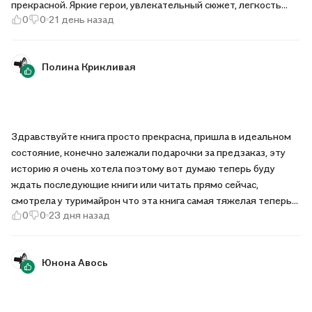
прекрасной. Яркие герои, увлекательный сюжет, легкость
0
0
21 день назад
чтения не давали мне оторваться от этой истории. Я до
последнего не хотела отпускать героев истории и с
нетерпением жду продолжения
Полина Крикливая
Здравствуйте книга просто прекрасна, пришла в идеальном
состояние, конечно залежали подарочки за предзаказ, эту
историю я очень хотела поэтому вот думаю теперь буду
ждать последующие книги или читать прямо сейчас,
смотрела у туримайрон что эта книга самая тяжелая теперь
0
0
23 дня назад
поэтому хочу читать всё комплектом, спасибо большое за
прекрасную книгу просто вау очень круто!
Юнона Авось