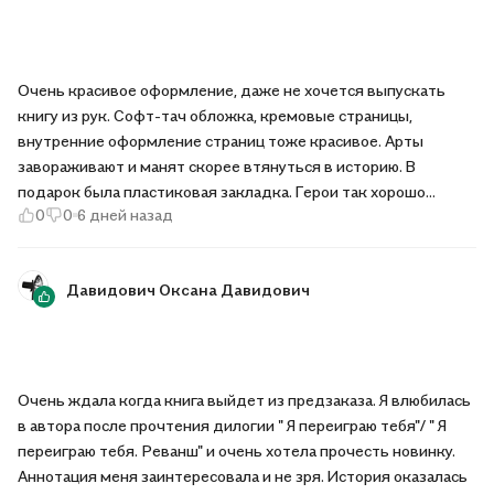
Очень красивое оформление, даже не хочется выпускать
книгу из рук. Софт-тач обложка, кремовые страницы,
внутренние оформление страниц тоже красивое. Арты
завораживают и манят скорее втянуться в историю. В
подарок была пластиковая закладка. Герои так хорошо
0
0
6 дней назад
прописаны, здесь есть место и абьюзу и любви. Героине
многое приходится перетерпеть, и что будет дальше
будоражит, неизвестность интригует. Сюжет превосходит
Давидович Оксана Давидович
все ожидания, а финал интригует и требует продолжения.
Буду ждать остальные три части цикла.
Очень ждала когда книга выйдет из предзаказа. Я влюбилась
в автора после прочтения дилогии " Я переиграю тебя"/ " Я
переиграю тебя. Реванш" и очень хотела прочесть новинку.
Аннотация меня заинтересовала и не зря. История оказалась