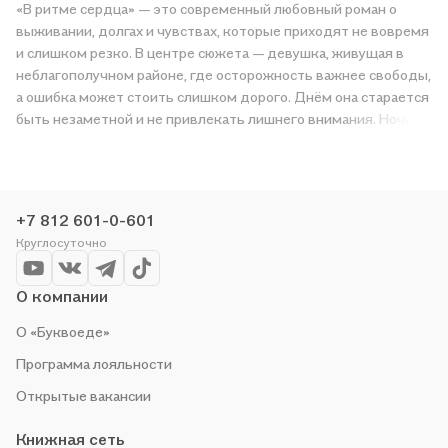
«В ритме сердца» — это современный любовный роман о
выживании, долгах и чувствах, которые приходят не вовремя
и слишком резко. В центре сюжета — девушка, живущая в
Показать ещё
неблагополучном районе, где осторожность важнее свободы,
а ошибка может стоить слишком дорого. Днём она старается
быть незаметной и не привлекать лишнего внимания. Ночью
работает, чтобы заработать деньги и хоть немного ослабить
давление обстоятельств. Её жизнь давно превратилась в
череду тяжёлых решений, где нет места спокойствию и
уверенности в завтрашнем дне. Тори Майрон соединяет в
+7 812 601-0-601
этой истории романтическую линию с мрачной атмосферой,
Круглосуточно
социальной уязвимостью и внутренним напряжением. Это
книга о страхе, притяжении и попытке удержать контроль,
когда судьба сталкивает человека с тем, от чего невозможно
О компании
просто отвернуться. О чём книга: Главная героиня живёт в
О «Буквоеде»
районе, где опасность стала частью повседневности. Чтобы
не выделяться и не становиться мишенью для местных
Программа лояльности
бандитов, она скрывает свою внешность и привычный образ
Открытые вакансии
жизни. Её будни подчинены одной цели — заработать
достаточно, чтобы справиться с семейными долгами. Но
Книжная сеть