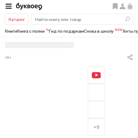
Каталог
%
NEW
Книги
Книга с полки
Гид по подаркам
Снова в школу
Хиты п
18+
+9