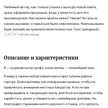
Любимый автор, как только узнала о выходе новой книги,
сразу оформила предзаказ, ведь у меня есть все его
произведения. Как можно пройти мимо? Никак! Читала на
одном дыхании, оторваться было невозможно. Книга вызвала
бурю эмоций, вытряхнула меня полностью. Слог шикарный,
0
0
1 месяц назад
лёгкий и простой, читать одно удовольствие. Огромная
благодарность автору за прекрасное творчество, прямо в
самое сердце. Рекомендую к прочтению, это пять из пяти
звёзд без сомнений.
Описание и характеристики
Я — ходячая катастрофа, а моя жизнь — полнейший хаос.
Я живу в самом неблагоприятном и преступном районе
города. Днём выгляжу как невзрачная пацанка, чтобы не
привлекать внимания местных бандитов. А по ночам
превращаюсь в танцующую куклу для богатых мужчин, чтобы
заработать денег и справиться с семейными долгами. Но,
благодаря стараниям моего мерзкого отчима, это сделать