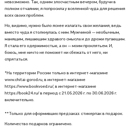
невозможно. Так, одним злосчастным вечером, будучи в
полном отчаянии, я попросила у вселенной чуда для решения
всех своих проблем.
Но, видимо, нужно было яснее излагать свои желания, ведь
вместо чуда я столкнулась с ним. Мужчиной — необычным,
манящим, лишающим здравого смысла и до дрожи пугающим.
Я стала его одержимостью, а он — моим проклятьем. И,
боюсь, мне ничто не поможет ни сбежать от него, ни
спрятаться.
*На территории России только в интернет-магазине
www.chitai-gorod.ru, в интернет-магазине
https://www.bookvoed.ru/, в интернет-магазине
https://book24.ru/ в период с 21.05.2026 г. по 30.06.2026 г.
включительно.
**Только для оформивших предзаказ: стикерпак в подарок.
Количество подарков ограничено.