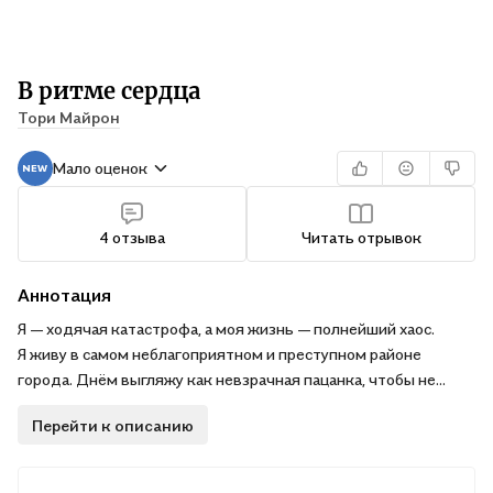
В ритме сердца
Тори Майрон
Мало оценок
4 отзыва
Читать отрывок
Аннотация
Я — ходячая катастрофа, а моя жизнь — полнейший хаос.
Я живу в самом неблагоприятном и преступном районе
города. Днём выгляжу как невзрачная пацанка, чтобы не
привлекать внимания местных бандитов. А по ночам
Перейти к описанию
превращаюсь в танцующую куклу для богатых мужчин, чтобы
заработать денег и справиться с семейными долгами. Но,
благодаря стараниям моего мерзкого отчима, это сделать