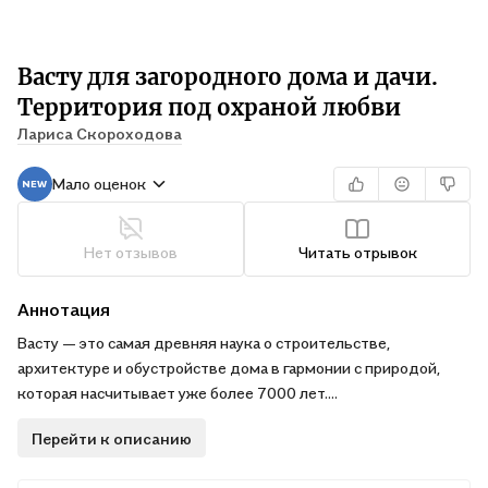
Васту для загородного дома и дачи.
Территория под охраной любви
Лариса Скороходова
Мало оценок
Нет отзывов
Читать отрывок
Аннотация
Васту — это самая древняя наука о строительстве,
архитектуре и обустройстве дома в гармонии с природой,
которая насчитывает уже более 7000 лет.
Вторая книга ведущего эксперта в России по Васту Ларисы
Перейти к описанию
Скороходовой посвящена домам, дачам и загородным
участкам. В ней вы найдете советы и инструменты по