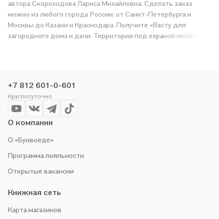
автора Скороходова Лариса Михайловна. Сделать заказ
можно из любого города России: от Санкт-Петербурга и
Москвы до Казани и Краснодара. Получите «Васту для
загородного дома и дачи. Территория под охраной любви» в
магазине сети или закажите доставку. Мы и сами любим
читать, поэтому делаем всё, чтобы вы могли купить
понравившуюся историю по приятной цене. Например,
организуем конкурсы и проводим акции. Оставайтесь с нами,
+7 812 601-0-601
чтобы не упустить выгоду!
Круглосуточно
О компании
О «Буквоеде»
Программа лояльности
Открытые вакансии
Книжная сеть
Карта магазинов