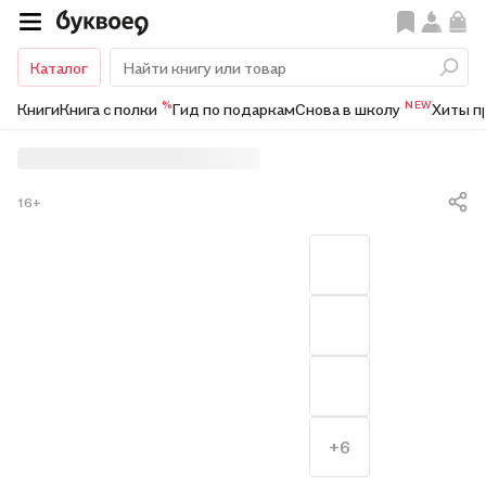
Каталог
%
NEW
Книги
Книга с полки
Гид по подаркам
Снова в школу
Хиты п
16+
+6