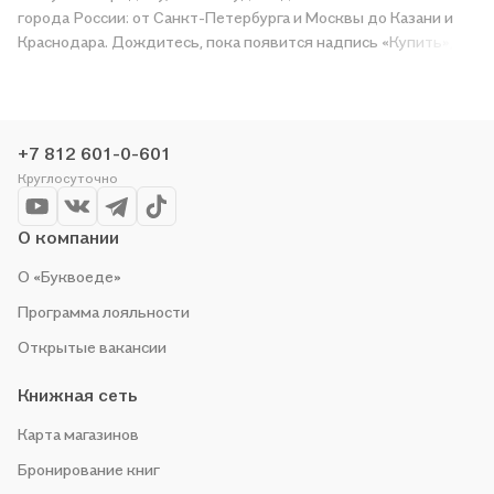
города России: от Санкт-Петербурга и Москвы до Казани и
Краснодара. Дождитесь, пока появится надпись «Купить»,
чтобы получить «Английский язык. 5 класс. Учебное пособие.
В 4-х частях. Часть 4 (версия для слабовидящих)» в магазине
сети или заказать доставку. Мы и сами любим читать,
поэтому делаем всё, чтобы вы могли купить понравившуюся
+7 812 601-0-601
историю по приятной цене. Например, организуем конкурсы и
Круглосуточно
проводим акции. Оставайтесь с нами, чтобы не упустить
выгоду!
О компании
О «Буквоеде»
Программа лояльности
Открытые вакансии
Книжная сеть
Карта магазинов
Бронирование книг