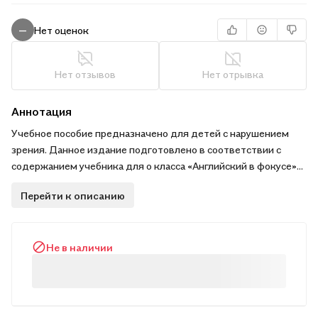
Нет оценок
—
Нет отзывов
Нет отрывка
Аннотация
Учебное пособие предназначено для детей с нарушением
зрения. Данное издание подготовлено в соответствии с
содержанием учебника для о класса «Английский в фокусе»
Ю. Е. Ваулиной и др. (15-е изд., перераб. — Москва:
Перейти к описанию
Просвещение, 2023) с учётом тифлопедагогических
рекомендаций к печатному тексту.
Не в наличии