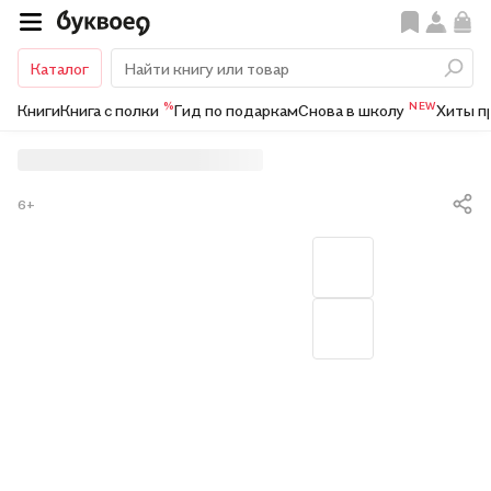
Каталог
%
NEW
Книги
Книга с полки
Гид по подаркам
Снова в школу
Хиты п
6+