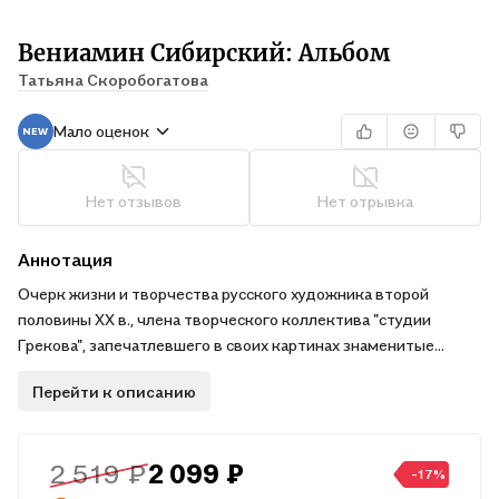
Вениамин Сибирский: Альбом
Татьяна Скоробогатова
Мало оценок
Нет отзывов
Нет отрывка
Аннотация
Очерк жизни и творчества русского художника второй
половины XX в., члена творческого коллектива "студии
Грекова", запечатлевшего в своих картинах знаменитые
битвы Великой отечественной войны и послевоенную
Перейти к описанию
мирную жизнь Советского Союза и стран Восточной Европы,
знаменитых деятелей культуры. Вениамин Сибирский
принимал активное участие в подготовке Москвы к
2 519 ₽
2 099 ₽
празднованию 50-летия Великой Победы.
-17%