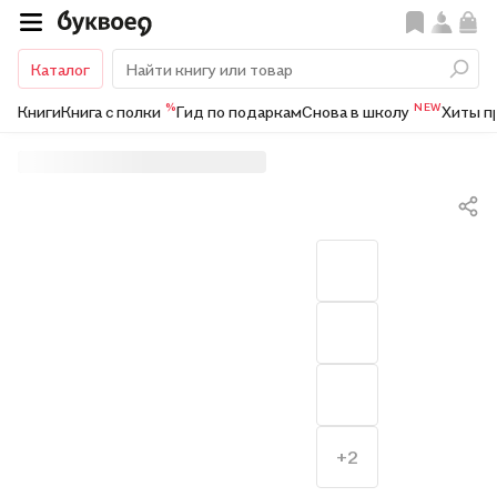
Каталог
%
NEW
Книги
Книга с полки
Гид по подаркам
Снова в школу
Хиты п
+2