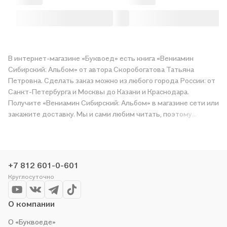
В интернет-магазине «Буквоед» есть книга «Вениамин
Сибирский: Альбом» от автора Скоробогатова Татьяна
Петровна. Сделать заказ можно из любого города России: от
Санкт-Петербурга и Москвы до Казани и Краснодара.
Получите «Вениамин Сибирский: Альбом» в магазине сети или
закажите доставку. Мы и сами любим читать, поэтому
делаем всё, чтобы вы могли купить понравившуюся историю
по приятной цене. Например, организуем конкурсы и
проводим акции. Оставайтесь с нами, чтобы не упустить
выгоду!
+7 812 601-0-601
Круглосуточно
О компании
О «Буквоеде»