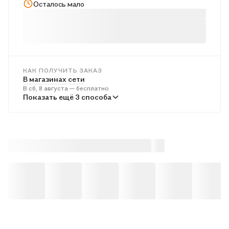
Осталось мало
КАК ПОЛУЧИТЬ ЗАКАЗ
В магазинах сети
В сб, 8 августа — бесплатно
В пунктах выдачи
Показать ещё 3 способа
Во вт, 11 августа — бесплатно
Курьером
В вс, 9 августа — бесплатно
Почтой России
В пн, 10 августа — от 614 ₽