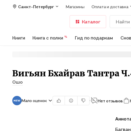
Санкт-Петербург
Магазины
Оплата и доставка
Каталог
Книги
Книга с полки
Гид по подаркам
Снов
%
Вигьян Бхайрав Тантра Ч.
Ошо
Мало оценок
Нет отзывов
Аннот
Багван