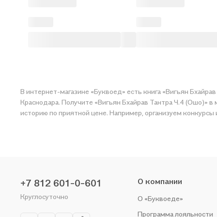
В интернет-магазине «Буквоед» есть книга «Вигьян Бхайрав Тантра Ч.4 (Ошо)» от автора Ошо . Сделать заказ можно из
Краснодара. Получите «Вигьян Бхайрав Тантра Ч.4 (Ошо)» в магаз
историю по приятной цене. Например, организуем конкурсы 
О компании
+7 812 601-0-601
Круглосуточно
О «Буквоеде»
Программа лояльности