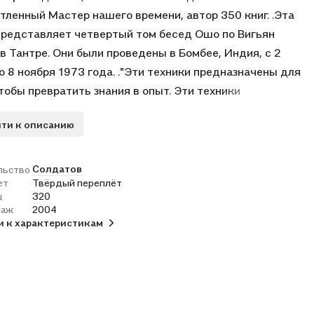
тленный Мастер нашего времени, автор 350 книг. .Эта
представляет четвертый том бесед Ошо по Вигьян
в Тантре. Они были проведены в Бомбее, Индия, с 2
о 8 ноября 1973 года. ."Эти техники предназначены для
чтобы превратить знания в опыт. Эти техники
значены для того, чтобы превратить знакомство в
ти к описанию
ние. Благодаря этим техникам то, что принадлежит
 или Кришне, или Христу, может стать вашим - оно
стать вашей собственностью. И пока знание не будет
Солдатов
льство
ет
Твёрдый переплёт
лежать вам, никакая истина не истинна. Знание может
ц
320
еликой ложью, прекрасной ложью, но никакая истина не
раж
2004
быть истиной до тех пор, пока она не станет вашим
и к характеристикам
ванием - личным, подлинно вашим".