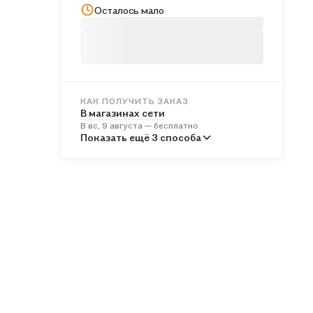
Осталось мало
КАК ПОЛУЧИТЬ ЗАКАЗ
В магазинах сети
В вс, 9 августа — бесплатно
В пунктах выдачи
Показать ещё 3 способа
Во вт, 11 августа — от 244 ₽
Курьером
В пн, 10 августа — от 315 ₽
Почтой России
Во вт, 11 августа — от 525 ₽