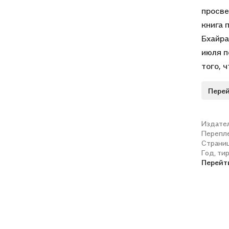
просве
книга 
Бхайра
июля п
того, 
предна
Перей
понима
Будде,
может 
Издате
Перепл
принад
Страни
быть в
Год, ти
может 
Перейт
пережи