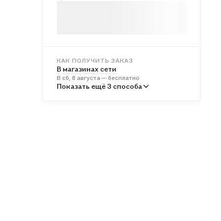
КАК ПОЛУЧИТЬ ЗАКАЗ
В магазинах сети
В сб, 8 августа — бесплатно
В пунктах выдачи
Показать ещё 3 способа
Во вт, 11 августа — от 246 ₽
Курьером
В вс, 9 августа — от 317 ₽
Почтой России
В пн, 10 августа — от 537 ₽