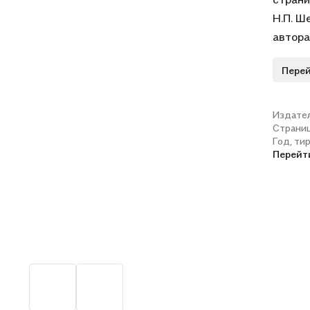
Н.П. Ш
автора
Перей
Издате
Страни
Год, ти
Перейт