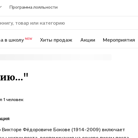
Программа лояльности
а в школу
Хиты продаж
Акции
Мероприятия
NEW
ссию…"
л 1 человек
ация
о Викторе Фёдоровиче Бокове (1914-2009) включает
цы жизни поэта, воспоминания на основе писем поэта