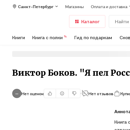
Санкт-Петербург
Магазины
Оплата и доставка
Каталог
Книги
Книга с полки
Гид по подаркам
Снов
%
Виктор Боков. "Я пел Ро
Нет оценок
Нет отзывов
Купи
—
Аннот
Книга 
страни