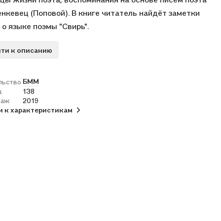
енкевец (Поповой). В книге читатель найдёт заметки
 о языке поэмы "Свирь".
ти к описанию
БММ
льство
ц
138
раж
2019
и к характеристикам