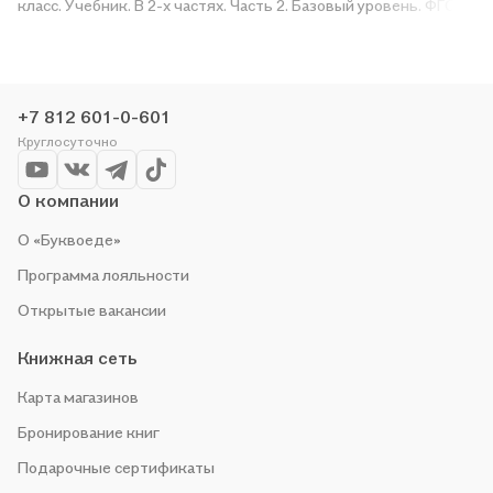
класс. Учебник. В 2-х частях. Часть 2. Базовый уровень. ФГОС
2021» в магазине сети или закажите доставку. Мы и сами
любим читать, поэтому делаем всё, чтобы вы могли купить
понравившуюся историю по приятной цене. Например,
организуем конкурсы и проводим акции. Оставайтесь с нами,
+7 812 601-0-601
чтобы не упустить выгоду!
Круглосуточно
О компании
О «Буквоеде»
Программа лояльности
Открытые вакансии
Книжная сеть
Карта магазинов
Бронирование книг
Подарочные сертификаты