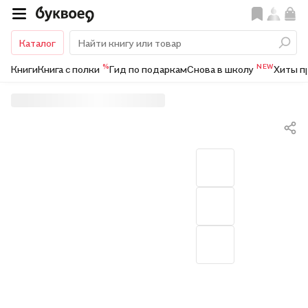
Каталог
%
NEW
Книги
Книга с полки
Гид по подаркам
Снова в школу
Хиты п