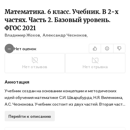
Математика. 6 класс. Учебник. В 2-х
частях. Часть 2. Базовый уровень.
ФГОС 2021
Владимир Жохов,
Александр Чесноков,
Лидия Александрова,
Наум Виленкин,
Семен Шварцбурд
Нет оценок
—
Нет отзывов
Нет отрывка
Аннотация
Учебник создан на основании концепции и методических
идей обучения математике С.И. Шварцбурда, Н.Я. Виленкина,
А.С. Чеснокова. Учебник состоит из двух частей. Вторая часть
посвящена рациональным числам и действиям с ними,
Перейти к описанию
решению уравнений и представлению числовой информации
на графиках. Система заданий в учебнике разделена на три