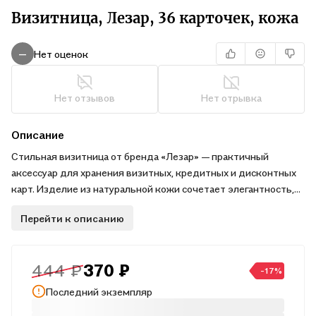
Визитница, Лезар, 36 карточек, кожа
Нет оценок
—
Нет отзывов
Нет отрывка
Описание
Стильная визитница от бренда «Лезар» — практичный
аксессуар для хранения визитных, кредитных и дисконтных
карт. Изделие из натуральной кожи сочетает элегантность,
функциональность и долговечность, подчёркивая статус
Перейти к описанию
владельца и обеспечивая удобный доступ к важным
карточкам.
444 ₽
370 ₽
-17%
Последний экземпляр