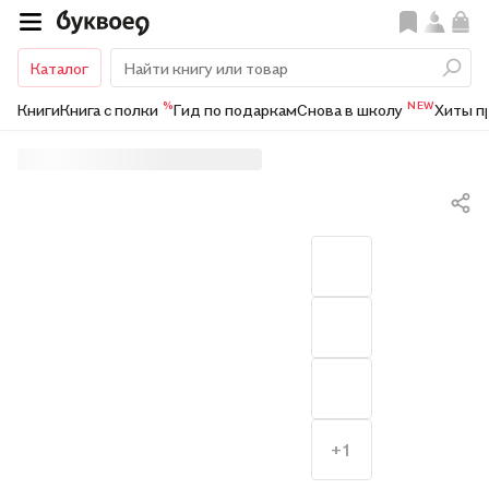
Каталог
%
NEW
Книги
Книга с полки
Гид по подаркам
Снова в школу
Хиты п
+1