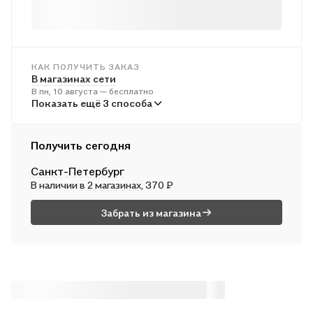
КАК ПОЛУЧИТЬ ЗАКАЗ
В магазинах сети
В пн, 10 августа — бесплатно
В пунктах выдачи
Показать ещё 3 способа
Во вт, 11 августа — от 241 ₽
Курьером
Получить сегодня
Во вт, 11 августа — от 312 ₽
Санкт-Петербург
Почтой России
В наличии
в 2 магазинах
, 370 ₽
В ср, 12 августа — от 500 ₽
Забрать из магазина