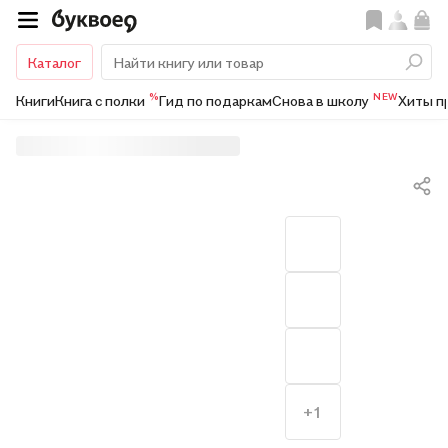
Каталог
%
NEW
Книги
Книга с полки
Гид по подаркам
Снова в школу
Хиты п
+1