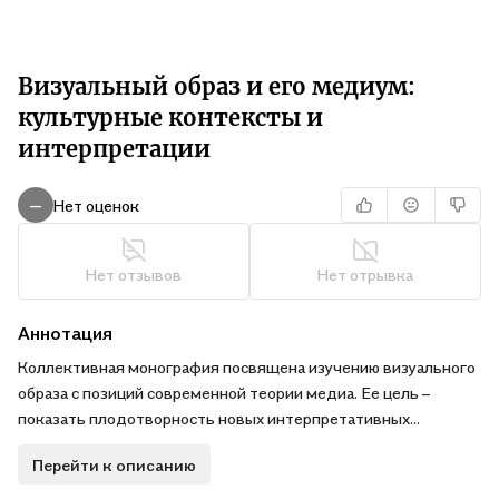
Визуальный образ и его медиум:
культурные контексты и
интерпретации
Нет оценок
—
Нет отзывов
Нет отрывка
Аннотация
Коллективная монография посвящена изучению визуального
образа с позиций современной теории медиа. Ее цель –
показать плодотворность новых интерпретативных
подходов к изучению образа, которые на сегодняшний день
Перейти к описанию
сложились на пересечении визуальных и
медиаисследований. Образ, не отражающий широко