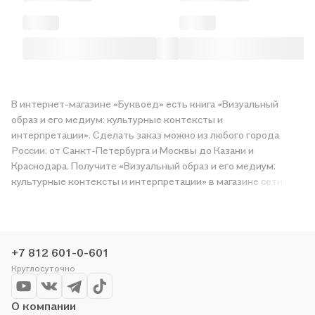
В интернет-магазине «Буквоед» есть книга «Визуальный
образ и его медиум: культурные контексты и
интерпретации». Сделать заказ можно из любого города
России: от Санкт-Петербурга и Москвы до Казани и
Краснодара. Получите «Визуальный образ и его медиум:
культурные контексты и интерпретации» в магазине сети или
закажите доставку. Мы и сами любим читать, поэтому
делаем всё, чтобы вы могли купить понравившуюся историю
по приятной цене. Например, организуем конкурсы и
проводим акции. Оставайтесь с нами, чтобы не упустить
+7 812 601-0-601
выгоду!
Круглосуточно
О компании