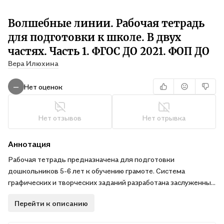
Волшебные линии. Рабочая тетрадь
для подготовки к школе. В двух
частях. Часть 1. ФГОС ДО 2021. ФОП ДО
Вера Илюхина
Нет оценок
—
Нет отзывов
Нет отрывка
Аннотация
Рабочая тетрадь предназначена для подготовки
дошкольников 5-6 лет к обучению грамоте. Система
графических и творческих заданий разработана заслуженным
учителем Российской Федерации, кандидатом
Перейти к описанию
педагогических наук В. А. Илюхиной.
В комплекте с тетрадями издаётся методическое пособие,