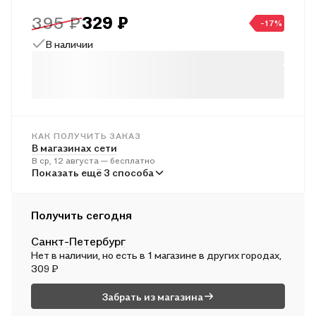
которое поможет педагогам, воспитателям и родителям
395 ₽
329 ₽
организовать занятия с детьми с учётом их возраста и
-17%
индивидуальных особенностей.
В наличии
КАК ПОЛУЧИТЬ ЗАКАЗ
В магазинах сети
В ср, 12 августа — бесплатно
В пунктах выдачи
Показать ещё 3 способа
В ср, 12 августа — от 241 ₽
Курьером
Получить сегодня
В ср, 12 августа — от 312 ₽
Санкт-Петербург
Почтой России
Нет в наличии, но есть в 1 магазине в других городах,
В чт, 13 августа — от 499 ₽
309 ₽
Забрать из магазина