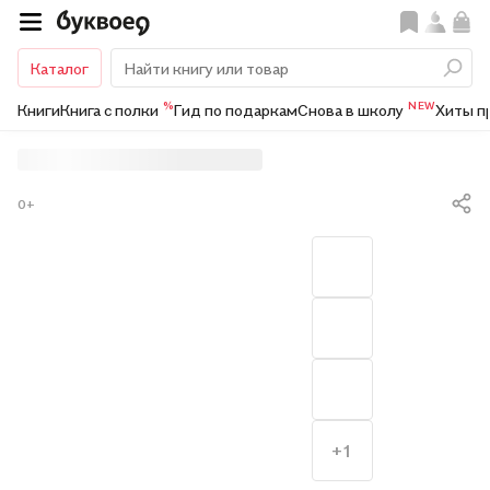
Каталог
%
NEW
Книги
Книга с полки
Гид по подаркам
Снова в школу
Хиты п
0+
+1