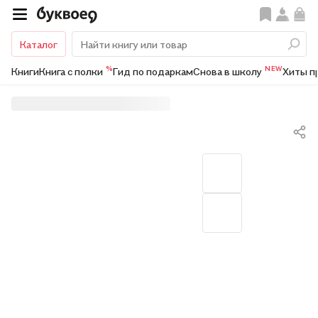
Каталог
%
NEW
Книги
Книга с полки
Гид по подаркам
Снова в школу
Хиты п