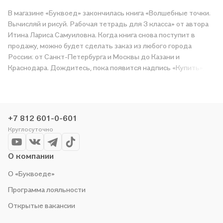
В магазине «Буквоед» закончилась книга «Волшебные точки.
Вычисляй и рисуй. Рабочая тетрадь для 3 класса» от автора
Итина Лариса Самуиловна. Когда книга снова поступит в
продажу, можно будет сделать заказ из любого города
России: от Санкт-Петербурга и Москвы до Казани и
Краснодара. Дождитесь, пока появится надпись «Купить»,
чтобы получить «Волшебные точки. Вычисляй и рисуй.
Рабочая тетрадь для 3 класса» в магазине сети или заказать
доставку. Мы и сами любим читать, поэтому делаем всё,
чтобы вы могли купить понравившуюся историю по приятной
+7 812 601-0-601
цене. Например, организуем конкурсы и проводим акции.
Круглосуточно
Оставайтесь с нами, чтобы не упустить выгоду!
О компании
О «Буквоеде»
Программа лояльности
Открытые вакансии