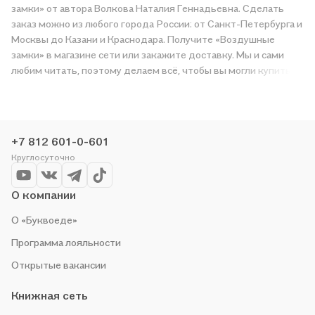
замки» от автора Волкова Наталия Геннадьевна. Сделать
заказ можно из любого города России: от Санкт-Петербурга и
Москвы до Казани и Краснодара. Получите «Воздушные
замки» в магазине сети или закажите доставку. Мы и сами
любим читать, поэтому делаем всё, чтобы вы могли купить
понравившуюся историю по приятной цене. Например,
организуем конкурсы и проводим акции. Оставайтесь с нами,
чтобы не упустить выгоду!
+7 812 601-0-601
Круглосуточно
О компании
О «Буквоеде»
Программа лояльности
Открытые вакансии
Книжная сеть