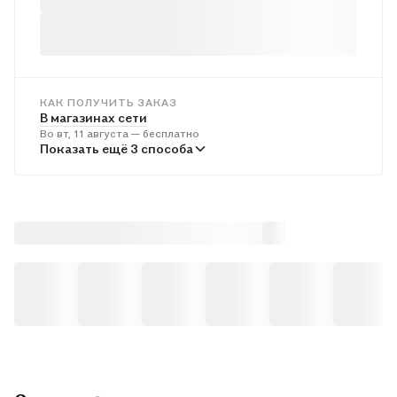
КАК ПОЛУЧИТЬ ЗАКАЗ
В магазинах сети
Во вт, 11 августа — бесплатно
В пунктах выдачи
Показать ещё 3 способа
В ср, 12 августа — от 242 ₽
Курьером
В ср, 12 августа — от 313 ₽
Почтой России
В чт, 13 августа — от 507 ₽