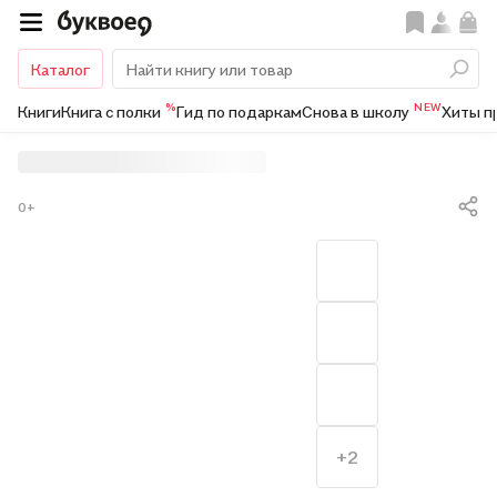
Каталог
%
NEW
Книги
Книга с полки
Гид по подаркам
Снова в школу
Хиты п
0+
+2