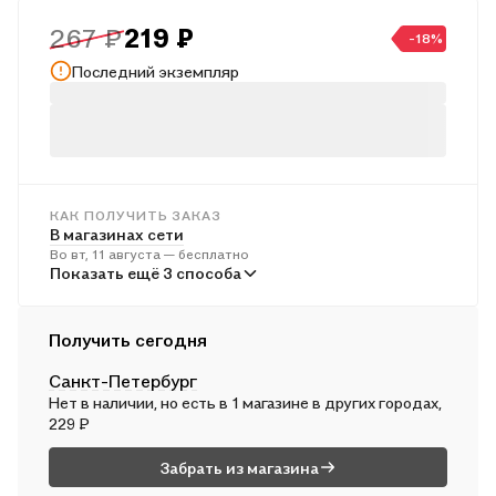
изъяты, что повышает объективность оценки знаний
267 ₽
219 ₽
учащихся.
-18%
Сборник предназначен для учащихся 4-х классов начальной
Последний экземпляр
школы, учителей и методистов, использующих типовые
задания для подготовки к Всероссийской проверочной
работе за курс начальной школы.
КАК ПОЛУЧИТЬ ЗАКАЗ
В магазинах сети
Во вт, 11 августа — бесплатно
В пунктах выдачи
Показать ещё 3 способа
В ср, 12 августа — от 241 ₽
Курьером
Получить сегодня
В ср, 12 августа — от 312 ₽
Санкт-Петербург
Почтой России
Нет в наличии, но есть в 1 магазине в других городах,
В чт, 13 августа — от 494 ₽
229 ₽
Забрать из магазина