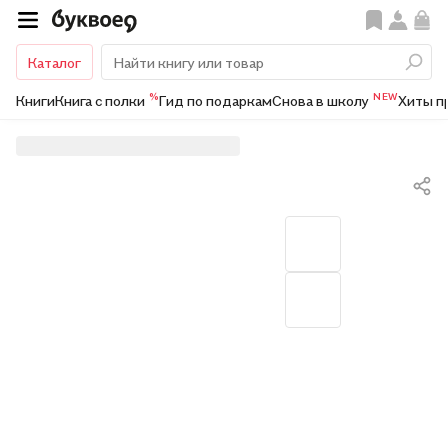
Каталог
%
NEW
Книги
Книга с полки
Гид по подаркам
Снова в школу
Хиты п