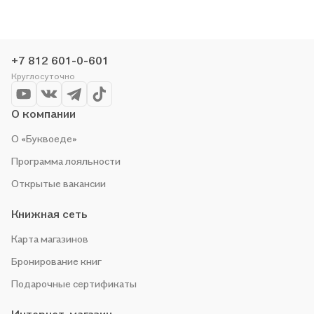
мир. 4 класс. 10 вариантов. Типовые задания. ФГОС» в
магазине сети или закажите доставку. Мы и сами любим
читать, поэтому делаем всё, чтобы вы могли купить
понравившуюся историю по приятной цене. Например,
+7 812 601-0-601
организуем конкурсы и проводим акции. Оставайтесь с нами,
Круглосуточно
чтобы не упустить выгоду!
О компании
О «Буквоеде»
Программа лояльности
Открытые вакансии
Книжная сеть
Карта магазинов
Бронирование книг
Подарочные сертификаты