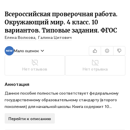
Всероссийская проверочная работа.
Окружающий мир. 4 класс. 10
вариантов. Типовые задания. ФГОС
Елена Волкова,
Галина Цитович
Мало оценок
Нет отзывов
Нет отрывка
Аннотация
Данное пособие полностью соответствует федеральному
государственному образовательному стандарту (второго
поколения) для начальной школы. Книга содержит 10
вариантов типовых заданий Всероссийской проверочной
Перейти к описанию
работы (ВПР) за курс начальной школы. Ответы к заданиям
являются материалами для учителя, они могут быть легко