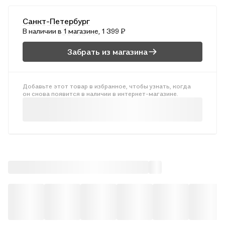
заново подобраны исторические и современные фотографии.
Для широкого круга специалистов в области архитектуры, а
Санкт-Петербург
также любителей архитектурной истории.
В наличии
в 1 магазине
, 1 399 ₽
Забрать из магазина
Добавьте этот товар в избранное, чтобы узнать, когда
он снова появится в наличии в интернет-магазине.