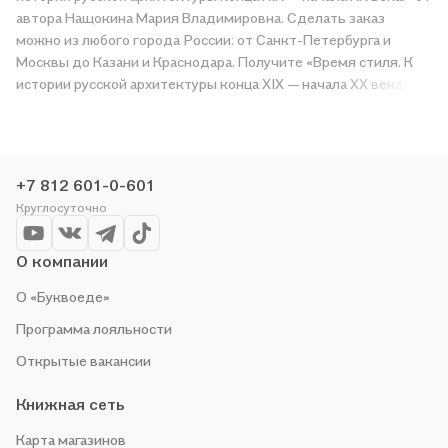
автора Нащокина Мария Владимировна. Сделать заказ
можно из любого города России: от Санкт-Петербурга и
Москвы до Казани и Краснодара. Получите «Время стиля. К
истории русской архитектуры конца XIX — начала XX века.» в
магазине сети или закажите доставку. Мы и сами любим
читать, поэтому делаем всё, чтобы вы могли купить
понравившуюся историю по приятной цене. Например,
организуем конкурсы и проводим акции. Оставайтесь с нами,
+7 812 601-0-601
чтобы не упустить выгоду!
Круглосуточно
О компании
О «Буквоеде»
Программа лояльности
Открытые вакансии
Книжная сеть
Карта магазинов