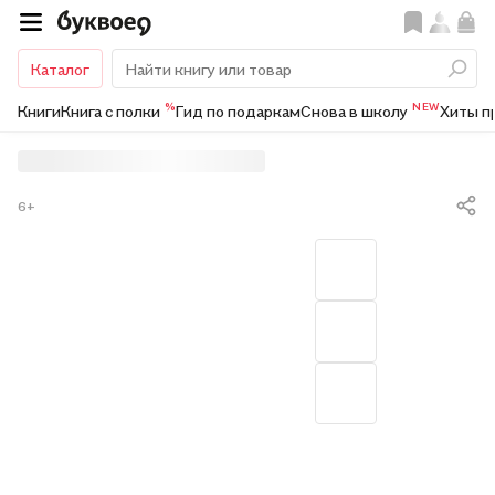
Каталог
%
NEW
Книги
Книга с полки
Гид по подаркам
Снова в школу
Хиты п
6+