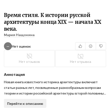
Время стиля. К истории русской
архитектуры конца XIX — начала XX
века.
Мария Нащокина
Нет оценок
—
Нет отзывов
Нет отрывка
Аннотация
Новая книга известного историка архитектуры включает
статьи разных лет, посвященные разнообразным вопросам
теории и истории российской архитектуры второй половины
XIX — начала ХХ в. Для настоящей публикации все работы
Перейти к описанию
были дополнены новыми данными, уточнены атрибуции,