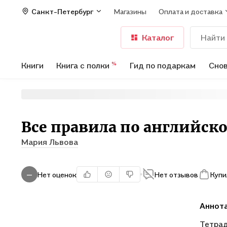
Санкт-Петербург
Магазины
Оплата и доставка
Каталог
Книги
Книга с полки
Гид по подаркам
Снов
%
Все правила по английск
Мария Львова
Нет оценок
Нет отзывов
Купи
—
Аннот
Тетрад