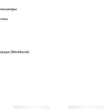
ренажёры
колы
тради (Workbook)