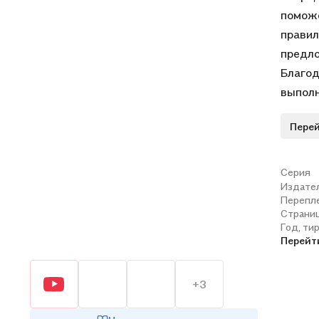
поможе
правил
предло
Благод
выполн
допуст
Перей
систем
англий
матери
Серия
Издате
Разраб
Перепл
началь
Страни
Год, ти
Перейт
+3