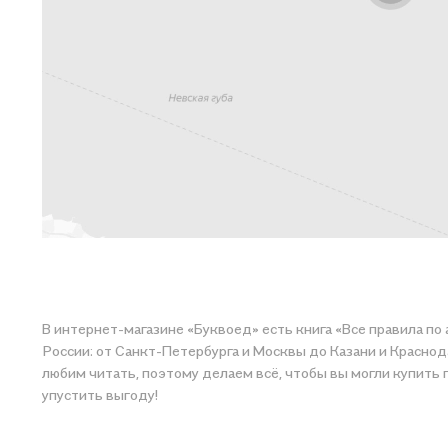
В интернет-магазине «Буквоед» есть книга «Все правила по
России: от Санкт-Петербурга и Москвы до Казани и Краснода
любим читать, поэтому делаем всё, чтобы вы могли купить понравившуюся историю по приятной цене. Например, организуем конкурсы и проводим акции. Оставайтесь с нами, чтобы не
упустить выгоду!