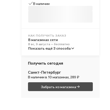
В наличии
КАК ПОЛУЧИТЬ ЗАКАЗ
В магазинах сети
В вс, 9 августа — бесплатно
В пунктах выдачи
Показать ещё 3 способа
Во вт, 11 августа — от 241 ₽
Курьером
Получить сегодня
В вс, 9 августа — от 312 ₽
Санкт-Петербург
Почтой России
В наличии
в 10 магазинах
, 289 ₽
В пн, 10 августа — от 497 ₽
Забрать из магазина