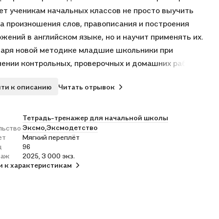
т ученикам начальных классов не просто выучить
а произношения слов, правописания и построения
жений в английском языке, но и научит применять их.
аря новой методике младшие школьники при
ении контрольных, проверочных и домашних работ не
ят ошибок. Упражнения тренажёра способствуют
ти к описанию
Читать отрывок
атизации и закреплению знаний, полученных на уроках
ского языка, и запоминанию большого объёма
ала.
Тетрадь-тренажер для начальной школы
Эксмо,
Эксмодетство
льство
отано в соответствии с последними требованиями ФГОС
ет
Мягкий переплёт
ного общего образования.
ц
96
раж
2025, 3 000 экз.
и к характеристикам