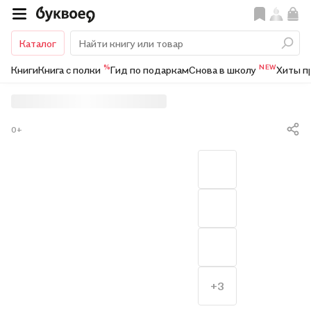
Каталог
%
NEW
Книги
Книга с полки
Гид по подаркам
Снова в школу
Хиты п
0+
+3