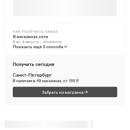
КАК ПОЛУЧИТЬ ЗАКАЗ
В магазинах сети
В вс, 9 августа — бесплатно
В пунктах выдачи
Показать ещё 3 способа
Во вт, 11 августа — от 241 ₽
Курьером
Получить сегодня
В пн, 10 августа — от 312 ₽
Санкт-Петербург
Почтой России
В наличии
в 49 магазинах
, от 199 ₽
Во вт, 11 августа — от 497 ₽
Забрать из магазина