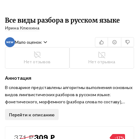
Все виды разбора в русском языке
Ирина Клюхина
Мало оценок
Нет отзывов
Нет отрывка
Аннотация
В словарике представлены алгоритмы выполнения основных
видов лингвистических разборов в русском языке:
фонетического, морфемного (разбора слова по составу),
морфологического и синтаксического..Все алгоритмы
Перейти к описанию
проиллюстрированы примерами. Также пособие содержит
справочные материалы по всем разделам русского языка.
371 ₽
309 ₽
-17%