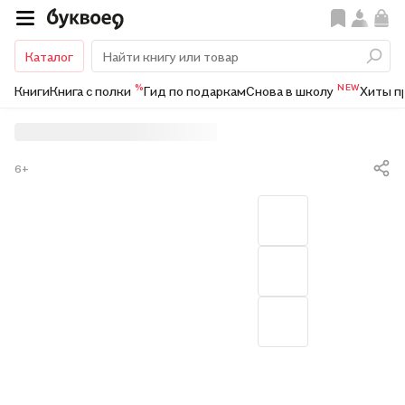
Каталог
%
NEW
Книги
Книга с полки
Гид по подаркам
Снова в школу
Хиты п
6+