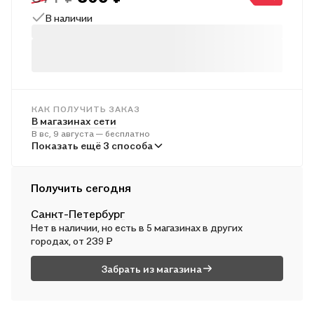
В наличии
КАК ПОЛУЧИТЬ ЗАКАЗ
В магазинах сети
В вс, 9 августа — бесплатно
В пунктах выдачи
Показать ещё 3 способа
Во вт, 11 августа — от 241 ₽
Курьером
Получить сегодня
В пн, 10 августа — от 312 ₽
Санкт-Петербург
Почтой России
Нет в наличии, но есть в 5 магазинах в других
Во вт, 11 августа — от 498 ₽
городах, от 239 ₽
Забрать из магазина