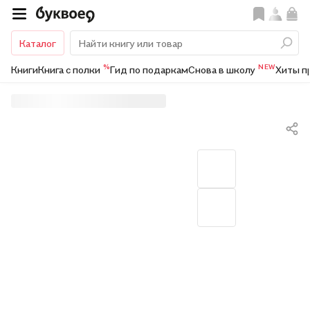
Каталог
%
NEW
Книги
Книга с полки
Гид по подаркам
Снова в школу
Хиты п