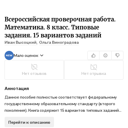
Всероссийская проверочная работа.
Математика. 8 класс. Типовые
задания. 15 вариантов заданий
Иван Высоцкий,
Ольга Виноградова
Мало оценок
Нет отзывов
Нет отрывка
Аннотация
Данное пособие полностью соответствует федеральному
государственному образовательному стандарту (второго
поколения). Книга содержит 15 вариантов типовых заданий
Всероссийской проверочной работы (ВПР) по математике
Перейти к описанию
для учащихся 8-х классов. Сборник предназначен учащимся