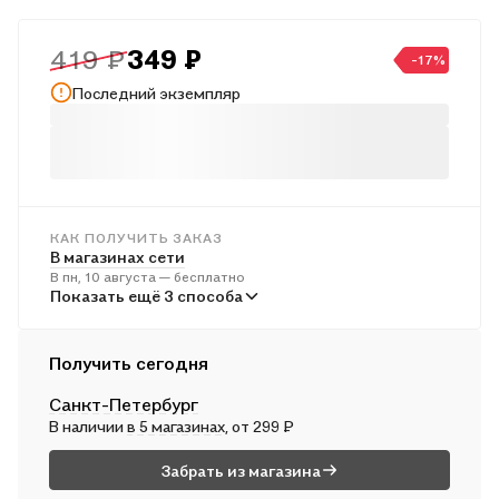
8-х классов, учителям и методистам, использующим типовые
задания для подготовки к Всероссийской проверочной
419 ₽
349 ₽
работе по математике.
-17%
Последний экземпляр
КАК ПОЛУЧИТЬ ЗАКАЗ
В магазинах сети
В пн, 10 августа — бесплатно
В пунктах выдачи
Показать ещё 3 способа
Во вт, 11 августа — от 241 ₽
Курьером
Получить сегодня
Во вт, 11 августа — от 312 ₽
Санкт-Петербург
Почтой России
В наличии
в 5 магазинах
, от 299 ₽
В ср, 12 августа — от 499 ₽
Забрать из магазина