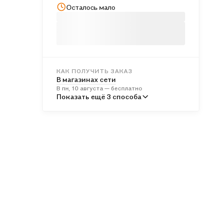
Осталось мало
КАК ПОЛУЧИТЬ ЗАКАЗ
В магазинах сети
В пн, 10 августа — бесплатно
В пунктах выдачи
Показать ещё 3 способа
Во вт, 11 августа — от 240 ₽
Курьером
Во вт, 11 августа — от 311 ₽
Почтой России
В ср, 12 августа — от 493 ₽