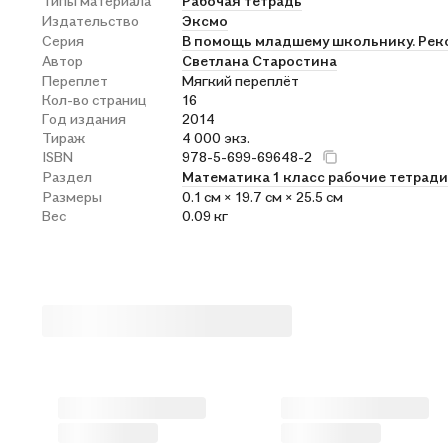
Типы материала
Рабочая тетрадь
Издательство
Эксмо
Серия
В помощь младшему школьнику. Ре
Автор
Светлана Старостина
Переплет
Мягкий переплёт
Кол-во страниц
16
Год издания
2014
Тираж
4 000 экз.
ISBN
978-5-699-69648-2
Раздел
Математика 1 класс рабочие тетради
Размеры
0.1 см × 19.7 см × 25.5 см
Вес
0.09 кг