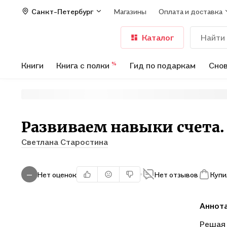
Санкт-Петербург
Магазины
Оплата и доставка
Каталог
Книги
Книга с полки
Гид по подаркам
Снов
%
Развиваем навыки счета
Светлана Старостина
Нет оценок
Нет отзывов
Купи
—
Аннот
Решая 