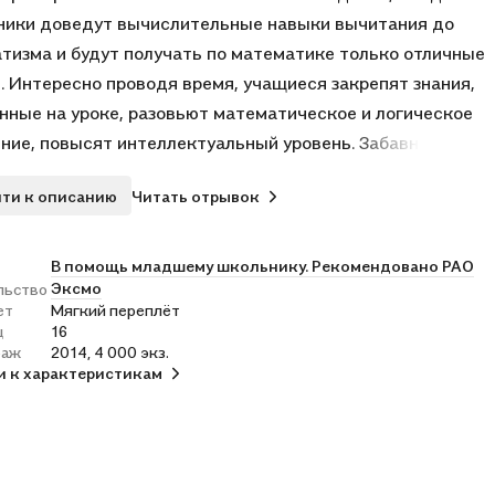
ики доведут вычислительные навыки вычитания до
тизма и будут получать по математике только отличные
. Интересно проводя время, учащиеся закрепят знания,
нные на уроке, разовьют математическое и логическое
ие, повысят интеллектуальный уровень. Забавные
е иллюстрации, вырубка с веселым героем сделают эту
ти к описанию
Читать отрывок
заметной и выделят ее среди других книг.
В помощь младшему школьнику. Рекомендовано РАО
Эксмо
льство
ет
Мягкий переплёт
ц
16
раж
2014, 4 000 экз.
и к характеристикам