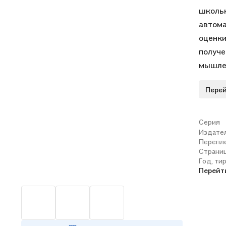
школьн
автома
оценки
получе
мышлен
цветны
Перей
книгу 
Серия
Издате
Перепл
Страни
Год, ти
Перейт