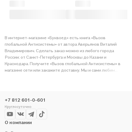
В интернет-магазине «Буквоед» есть книга «Вызов
глобальной Антисистемы» от автора Аверьянов Виталий
Владимирович. Сделать заказ можно из любого города
России: от Санкт-Петербурга и Москвы до Казани и
Краснодара. Получите «Вызов глобальной Антисистемы» в
магазине сети или закажите доставку. Мы и сами любим
читать, поэтому делаем всё, чтобы вы могли купить
понравившуюся историю по приятной цене. Например,
организуем конкурсы и проводим акции. Оставайтесь с нами,
чтобы не упустить выгоду!
+7 812 601-0-601
Круглосуточно
О компании