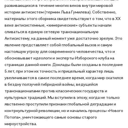
развивающихся в течение многих веков внутри мировой
истории антисистем (термин Льва Гумилева). Собственно,
материалы этого сборника свидетельствуют о том, что в XX
веке антисистемные, «химерические» субъекты начали
сливаться в единую сетевую транснациональную
Антисистему, на данный момент уже достаточно зрелую. Это
явление представляет собой глобальный вызов и самую
настоящую угрозу для современного человечества, что и
обосновывают идеологи и эксперты Изборского клуба на
страницах данной книги. Доклады были созданы в последние
5 лет, при этом их точность и прицельный характер лишь
увеличиваются в самое последнее время, когда мир скатился
в бездну ползучей гибридной войны, ведущейся
транснационалами против классических государств и
культурных традиций. Мы вступили в эпоху, когда не только
явственно проступили признаки глобальной деградации и
контркультурной революции, но и начались процессы «Нового
Потопа», уничтожающего самые основы старого
мироустройства.