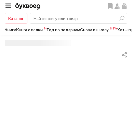
Каталог
%
NEW
Книги
Книга с полки
Гид по подаркам
Снова в школу
Хиты п