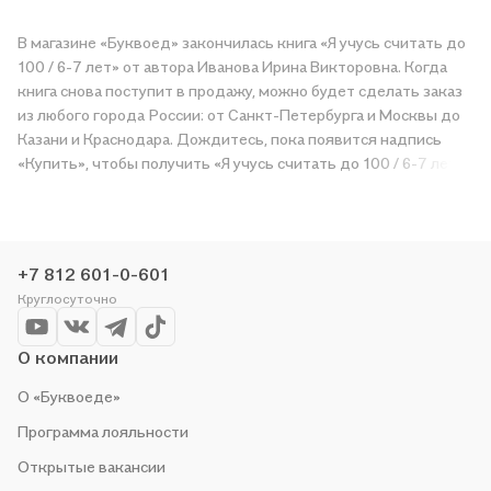
В магазине «Буквоед» закончилась книга «Я учусь считать до
100 / 6-7 лет» от автора Иванова Ирина Викторовна. Когда
книга снова поступит в продажу, можно будет сделать заказ
из любого города России: от Санкт-Петербурга и Москвы до
Казани и Краснодара. Дождитесь, пока появится надпись
«Купить», чтобы получить «Я учусь считать до 100 / 6-7 лет»
в магазине сети или заказать доставку. Мы и сами любим
читать, поэтому делаем всё, чтобы вы могли купить
понравившуюся историю по приятной цене. Например,
организуем конкурсы и проводим акции. Оставайтесь с нами,
+7 812 601-0-601
чтобы не упустить выгоду!
Круглосуточно
О компании
О «Буквоеде»
Программа лояльности
Открытые вакансии