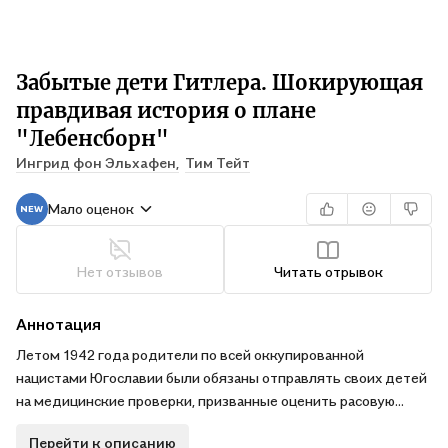
Забытые дети Гитлера. Шокирующая
правдивая история о плане
"Лебенсборн"
Ингрид фон Эльхафен,
Тим Тейт
Мало оценок
Нет отзывов
Читать отрывок
Аннотация
Летом 1942 года родители по всей оккупированной
нацистами Югославии были обязаны отправлять своих детей
на медицинские проверки, призванные оценить расовую
чистоту. Одному такому ребенку, Эрике Матко, было девять
Перейти к описанию
месяцев, когда нацистские врачи объявили ее подходящей