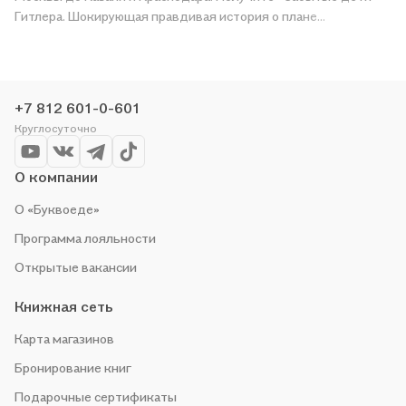
Гитлера. Шокирующая правдивая история о плане
"Лебенсборн"» в магазине сети или закажите доставку. Мы и
сами любим читать, поэтому делаем всё, чтобы вы могли
купить понравившуюся историю по приятной цене. Например,
организуем конкурсы и проводим акции. Оставайтесь с нами,
+7 812 601-0-601
чтобы не упустить выгоду!
Круглосуточно
О компании
О «Буквоеде»
Программа лояльности
Открытые вакансии
Книжная сеть
Карта магазинов
Бронирование книг
Подарочные сертификаты