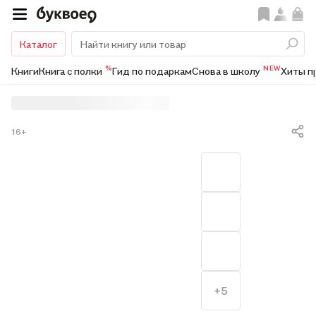
Каталог
%
NEW
Книги
Книга с полки
Гид по подаркам
Снова в школу
Хиты п
16+
+5