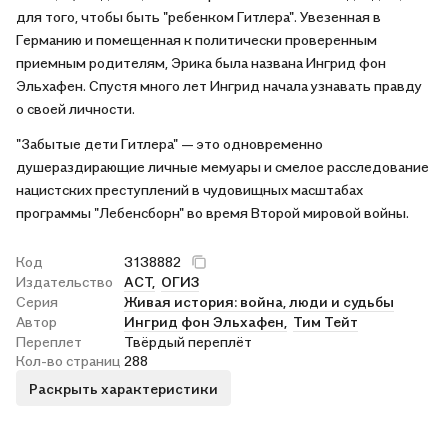
для того, чтобы быть "ребенком Гитлера". Увезенная в
Германию и помещенная к политически проверенным
приемным родителям, Эрика была названа Ингрид фон
Эльхафен. Спустя много лет Ингрид начала узнавать правду
о своей личности.
"Забытые дети Гитлера" — это одновременно
душераздирающие личные мемуары и смелое расследование
нацистских преступлений в чудовищных масштабах
программы "Лебенсборн" во время Второй мировой войны.
Код
3138882
Издательство
АСТ,
ОГИЗ
Серия
Живая история: война, люди и судьбы
Автор
Ингрид фон Эльхафен,
Тим Тейт
Переплет
Твёрдый переплёт
Кол-во страниц
288
Раскрыть характеристики