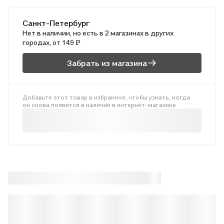
материала курса «Русский язык». Задания составлены на
основе обобщённой программы по русскому языку ФГОС НОО
Санкт-Петербург
и могут использоваться при работе с любым комплектом
Нет в наличии, но есть в 2 магазинах в других
учебников. Пособие адресовано учителям начальной школы,
городах, от 149 ₽
родителям младших школьников, а также учащимся
начальной школы для самостоятельных занятий. Приказом
Забрать из магазина
Министерства образования и науки Российской Федерации
учебные пособия издательства «Экзамен» допущены к
использованию в общеобразовательных организациях.
Добавьте этот товар в избранное, чтобы узнать, когда
он снова появится в наличии в интернет-магазине.