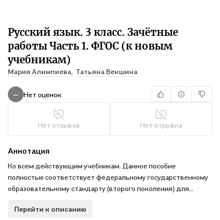
Русский язык. 3 класс. Зачётные
работы Часть 1. ФГОС (к новым
учебникам)
Мария Алимпиева,
Татьяна Векшина
Нет оценок
—
Нет отзывов
Нет отрывка
Аннотация
Ко всем действующим учебникам. Данное пособие
полностью соответствует федеральному государственному
образовательному стандарту (второго поколения) для
начальной школы. Зачётные работы по русскому языку
Перейти к описанию
предназначены для текущего и итогового контроля усвоения