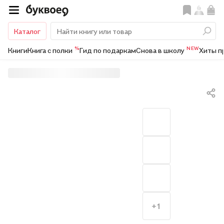
Каталог
%
NEW
Книги
Книга с полки
Гид по подаркам
Снова в школу
Хиты п
+1