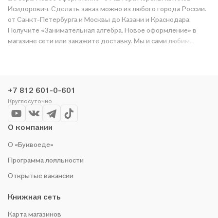
Исидорович. Сделать заказ можно из любого города России:
от Санкт-Петербурга и Москвы до Казани и Краснодара.
Получите «Занимательная алгебра. Новое оформление» в
магазине сети или закажите доставку. Мы и сами любим
читать, поэтому делаем всё, чтобы вы могли купить
понравившуюся историю по приятной цене. Например,
организуем конкурсы и проводим акции. Оставайтесь с нами,
чтобы не упустить выгоду!
+7 812 601-0-601
Круглосуточно
О компании
О «Буквоеде»
Программа лояльности
Открытые вакансии
Книжная сеть
Карта магазинов