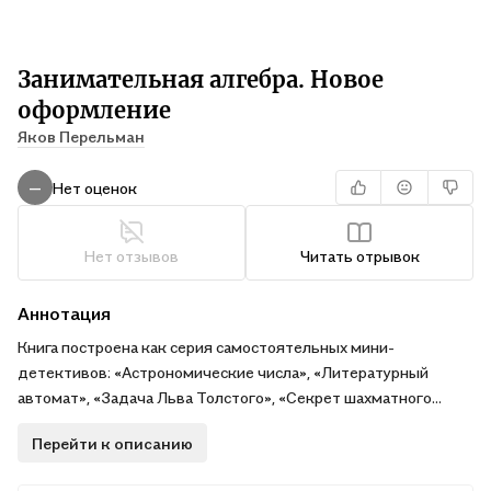
Занимательная алгебра. Новое
оформление
Яков Перельман
Нет оценок
—
Нет отзывов
Читать отрывок
Аннотация
Книга построена как серия самостоятельных мини-
детективов: «Астрономические числа», «Литературный
автомат», «Задача Льва Толстого», «Секрет шахматного
автомата». Каждая глава — это щелчок в голове, после
Перейти к описанию
которого вы влюбляетесь в математику заново. Даже если
вы подзабыли школьную программу, Перельман мягко