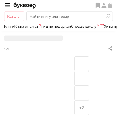
Каталог
%
NEW
Книги
Книга с полки
Гид по подаркам
Снова в школу
Хиты п
12+
+2