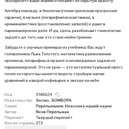
«воскресит» ваши знания и покажет их скрытую красоту.
Алгебра повсюду: в биологии (геометрическая прогрессия
саранчи), в музыке (логарифмическая гамма), в
криминалистике (восстановление записей) и даже в
парикмахерском деле. И да, здесь разоблачают гомеопатию
задолго до того, как это стало мейнстримом.
Забудьте о скучных примерах из учебника. Вас ждут
головоломки Льва Толстого, математика размножения
кроликов, логарифмы в музыке и неожиданные задачи из
парикмахерской. Это не урок — это интеллектуальный квест,
после которого вы начнете видеть стройную магию
уравнений в каждой кофеварке и звезде на небе.
Код
3166524
Издательство
Эксмо,
БОМБОРА
Серия
Перельмания. Классика нашей науки
Автор
Яков Перельман
Переплет
Твёрдый переплёт
Кол-во страниц
272