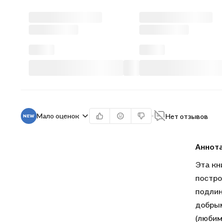
Мало оценок
Нет отзывов
Аннот
Эта кн
постро
подлин
добрым
(любим