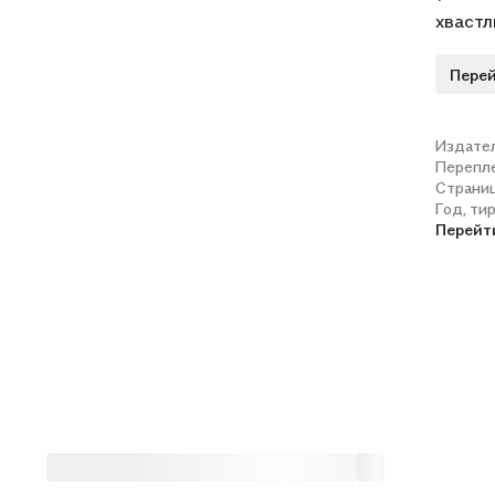
хвастл
Перей
Издате
Перепл
Страни
Год, ти
Перейт