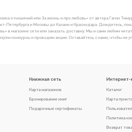
зика отношений или За жизнь и про любовь» от автора Гагин Тимур
нкт-Петербурга и Москвы до Казани и Краснодара. Дождитесь, пок
ь» в магазине сети или заказать доставку. Мы и сами любим читат
зуем конкурсы и проводим акции. Оставайтесь с нами, чтобы не у
Книжная сеть
Интернет-
Карта магазинов
Каталог
Бронирование книг
Карта пункт
Подарочные сертификаты
Пользовател
Политика к
Возврат тов