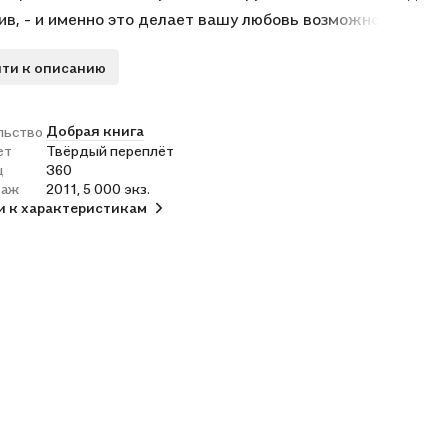
ив, - и именно это делает вашу любовь возможной.
ти к описанию
Добрая книга
льство
ет
Твёрдый переплёт
ц
360
раж
2011, 5 000 экз.
и к характеристикам