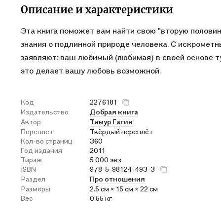
Описание и характеристики
Эта книга поможет вам найти свою "вторую половин
знания о подлинной природе человека. С искромет
заявляют: ваш любимый (любимая) в своей основе туп
это делает вашу любовь возможной.
Код
2276181
Издательство
Добрая книга
Автор
Тимур Гагин
Переплет
Твёрдый переплёт
Кол-во страниц
360
Год издания
2011
Тираж
5 000 экз.
ISBN
978-5-98124-493-3
Раздел
Про отношения
Размеры
2.5 см × 15 см × 22 см
Вес
0.55 кг