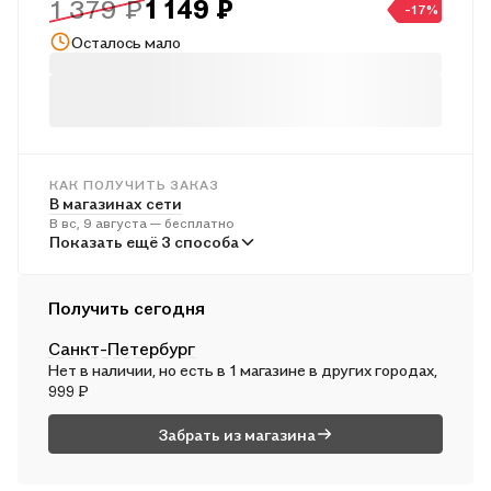
1 379 ₽
1 149 ₽
-17%
Вот только помогут ли буквы вернуть к жизни любимого?
Осталось мало
КАК ПОЛУЧИТЬ ЗАКАЗ
В магазинах сети
В вс, 9 августа — бесплатно
В пунктах выдачи
Показать ещё 3 способа
Во вт, 11 августа — от 245 ₽
Курьером
Получить сегодня
В пн, 10 августа — от 316 ₽
Санкт-Петербург
Почтой России
Нет в наличии, но есть в 1 магазине в других городах,
Во вт, 11 августа — от 531 ₽
999 ₽
Забрать из магазина