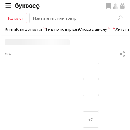
Каталог
%
NEW
Книги
Книга с полки
Гид по подаркам
Снова в школу
Хиты п
18+
+2