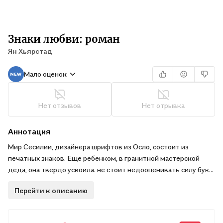
Знаки любви: роман
Ян Хьярстад
Мало оценок
Нет отзывов
Нет отрывка
Аннотация
Мир Сесилии, дизайнера шрифтов из Осло, состоит из
печатных знаков. Еще ребенком, в гранитной мастерской
деда, она твердо усвоила: не стоит недооценивать силу букв.
Она уверена, что вот-вот создаст шрифт, способный творить
Перейти к описанию
чудеса. Не зря же дед часто повторял: «По-настоящему
ценно в жизни только одно — попытка совершить
невозможное».