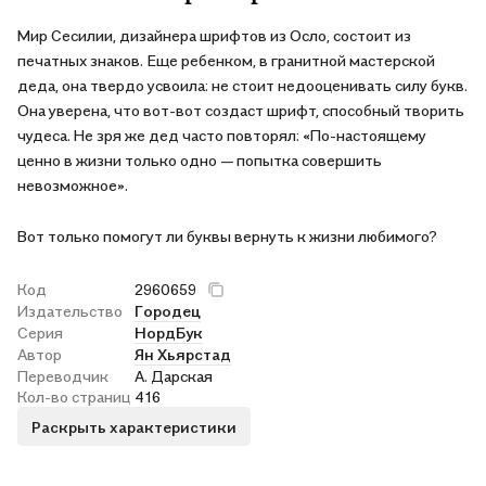
Мир Сесилии, дизайнера шрифтов из Осло, состоит из
печатных знаков. Еще ребенком, в гранитной мастерской
деда, она твердо усвоила: не стоит недооценивать силу букв.
Она уверена, что вот-вот создаст шрифт, способный творить
чудеса. Не зря же дед часто повторял: «По-настоящему
ценно в жизни только одно — попытка совершить
невозможное».
Вот только помогут ли буквы вернуть к жизни любимого?
Код
2960659
Издательство
Городец
Серия
НордБук
Автор
Ян Хьярстад
Переводчик
А. Дарская
Кол-во страниц
416
Раскрыть характеристики