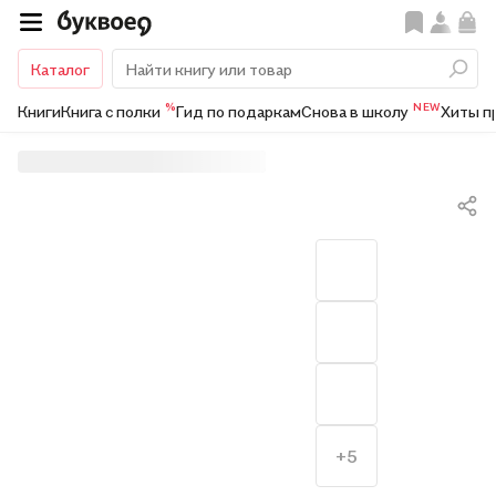
Каталог
%
NEW
Книги
Книга с полки
Гид по подаркам
Снова в школу
Хиты п
+5