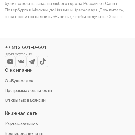
будет сделать заказ из любого города России: от Санкт-
Петербурга и Москвы до Казани и Краснодара. Дождитесь,
пока появится надпись «Купить», чтобы получить «Золотой
век русской поэзии (кожа)» в магазине сети или заказать
доставку. Мы и сами любим читать, поэтому делаем всё,
чтобы вы могли купить понравившуюся историю по приятной
цене. Например, организуем конкурсы и проводим акции.
+7 812 601-0-601
Оставайтесь с нами, чтобы не упустить выгоду!
Круглосуточно
О компании
О «Буквоеде»
Программа лояльности
Открытые вакансии
Книжная сеть
Карта магазинов
Бронирование книг