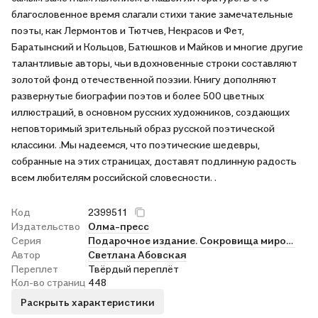
благословенное время слагали стихи такие замечательные
поэты, как Лермонтов и Тютчев, Некрасов и Фет,
Баратынский и Кольцов, Батюшков и Майков и многие другие
талантливые авторы, чьи вдохновенные строки составляют
золотой фонд отечественной поэзии. Книгу дополняют
развернутые биографии поэтов и более 500 цветных
иллюстраций, в основном русских художников, создающих
неповторимый зрительный образ русской поэтической
классики. .Мы надеемся, что поэтические шедевры,
собранные на этих страницах, доставят подлинную радость
всем любителям российской словесности. .
Код
2399511
Издательство
Олма-пресс
Серия
Подарочное издание. Сокровища мировой литературы
Автор
Светлана Абовская
Переплет
Твёрдый переплёт
Кол-во страниц
448
Раскрыть характеристики