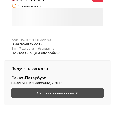
Осталось мало
КАК ПОЛУЧИТЬ ЗАКАЗ
В магазинах сети
В пт, 7 августа — бесплатно
В пунктах выдачи
Показать ещё 3 способа
В пн, 10 августа — от 243 ₽
Курьером
Получить сегодня
В сб, 8 августа — от 314 ₽
Санкт-Петербург
Почтой России
В наличии
в 1 магазине
, 779 ₽
В вс, 9 августа — от 517 ₽
Забрать из магазина