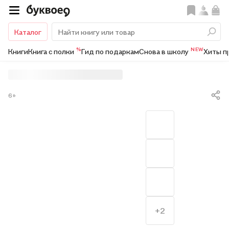
Каталог
%
NEW
Книги
Книга с полки
Гид по подаркам
Снова в школу
Хиты п
6+
+2