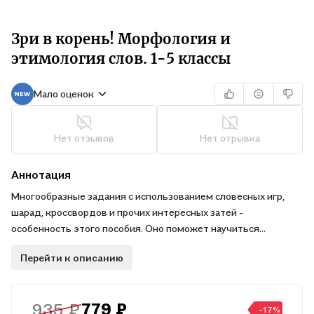
Зри в корень! Морфология и
этимология слов. 1-5 классы
Мало оценок
Нет отзывов
Нет отрывка
Аннотация
Многообразные задания с использованием словесных игр,
шарад, кроссвордов и прочих интересных затей -
особенность этого пособия. Оно поможет научиться
определять корень слова, как оно менялось и какие у него
Перейти к описанию
есть родственные слова.
935 ₽
779 ₽
-17%