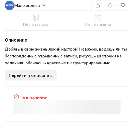
Мало оценок
Нет отзывов
Нет отрывка
Описание
Добавь в свою жизнь яркий настрой! Неважно, ведешь ли ты
беспорядочные отрывочные записи, рисуешь цветочки на
полях или обожаешь красивые и структурированные
конспекты – эта тетрадь справится с любой задачей!
Перейти к описанию
Красочная обложка настроит на творческий лад, а блок в
клетку идеально подойдет для лекций или фиксации новых
идей.
Не в наличии