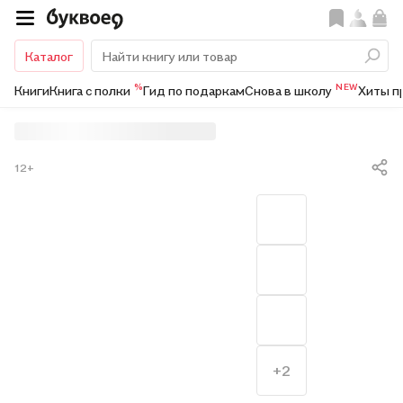
Каталог
%
NEW
Книги
Книга с полки
Гид по подаркам
Снова в школу
Хиты п
12+
+2