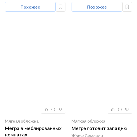
Похожее
Похожее
Мягкая обложка
Мягкая обложка
Мегрэ в меблированных
Мегрэ готовит западню
комнатах
Жорж Сименон