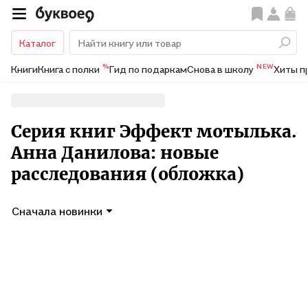
Каталог
%
NEW
Книги
Книга с полки
Гид по подаркам
Снова в школу
Хиты п
Серия книг Эффект мотылька.
Анна Данилова: новые
расследования (обложка)
Сначала новинки