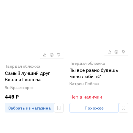
Твердая обложка
Твердая обложка
Ты все равно будешь
Самый лучший друг
меня любить?
Кеша и Геша на
Катрин Леблан
необитаемом острове
Ян Браамхорст
449 ₽
Нет в наличии
Забрать из магазина
Похожее