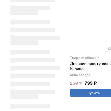
Твердая обложка
Дневник преступлен
Кирико
Хика Харада
959 ₽
799 ₽
Купить