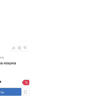
ка
на кошка
₽
ть