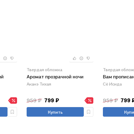
Твердая обложка
Твердая облож
ий
Аромат прозрачной ночи
Вам прописа
Аканэ Тихая
Сё Исида
959 ₽
799 ₽
959 ₽
799 
Купить
Купи