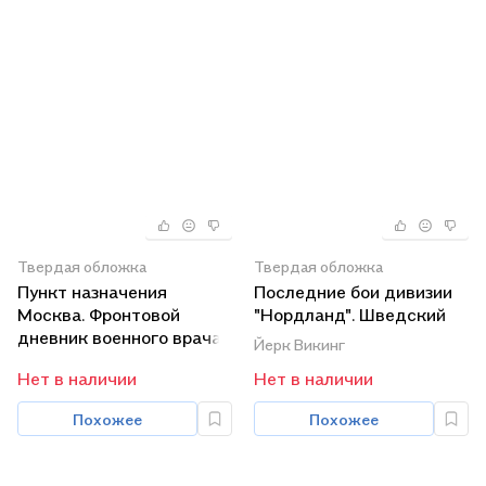
Твердая обложка
Твердая обложка
Пункт назначения
Последние бои дивизии
Москва. Фронтовой
"Нордланд". Шведский
дневник военного врача
панцергренадер на
Йерк Викинг
1941-1942
Восточном фронте 1944-
Нет в наличии
Нет в наличии
1945
Похожее
Похожее