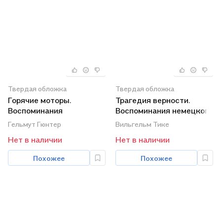
Твердая обложка
Твердая обложка
Горячие моторы.
Трагедия верности.
Воспоминания
Воспоминания немецкого
ефрейтора-
танкиста. 1943-1945
Гельмут Гюнтер
Вильгельм Тике
мотоциклиста 1940-1941
Нет в наличии
Нет в наличии
Похожее
Похожее