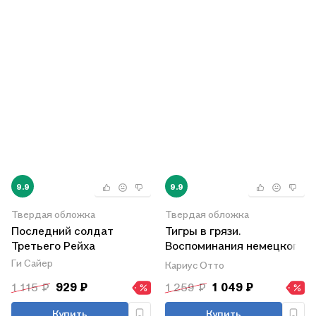
9.9
9.9
Твердая обложка
Твердая обложка
Последний солдат
Тигры в грязи.
Третьего Рейха
Воспоминания немецкого
танкиста. 1941—1944
Ги Сайер
Кариус Отто
1 115 ₽
929 ₽
1 259 ₽
1 049 ₽
Купить
Купить