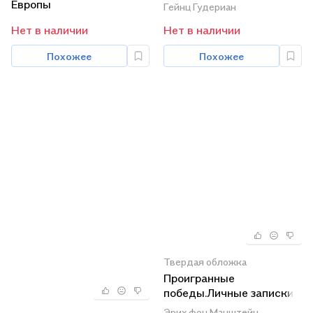
Европы
Гейнц Гудериан
Нет в наличии
Нет в наличии
Похожее
Похожее
Твердая обложка
Проигранные
победы.Личные записки
генерала вермахта
Эрих фон Манштейн