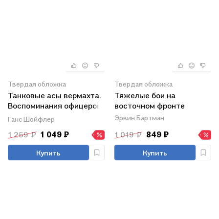
Твердая обложка
Твердая обложка
Танковые асы вермахта.
Тяжелые бои на
Воспоминания офицеров
восточном фронте
35-го танкового полка.
Эрвин Бартман
Ганс Шойфлер
1939—1945
1 259 ₽
1 049 ₽
1 019 ₽
849 ₽
Купить
Купить