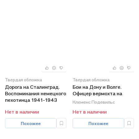
Твердая обложка
Твердая обложка
Дорога на Сталинград.
Бои на Дону и Волге.
Воспоминания немецкого
Офицер вермохта на
пехотинца 1941-1943
Восточном фронте 1942-
Клеменс Подевильс
1943г.
Нет в наличии
Нет в наличии
Похожее
Похожее