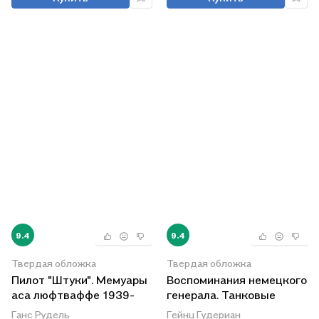
9.4
9.4
Твердая обложка
Твердая обложка
Пилот "Штуки". Мемуары
Воспоминания немецкого
аса люфтваффе 1939-
генерала. Танковые
1945
войска Германии во
Ганс Рудель
Гейнц Гудериан