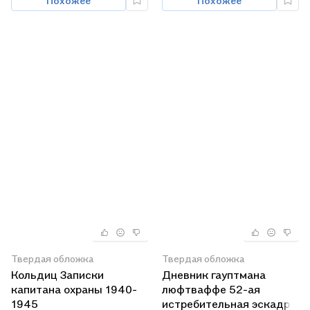
Похожее
Похожее
Твердая обложка
Твердая обложка
Кольдиц Записки
Дневник гауптмана
капитана охраны 1940-
люфтваффе 52-ая
1945
истребительная эскадра