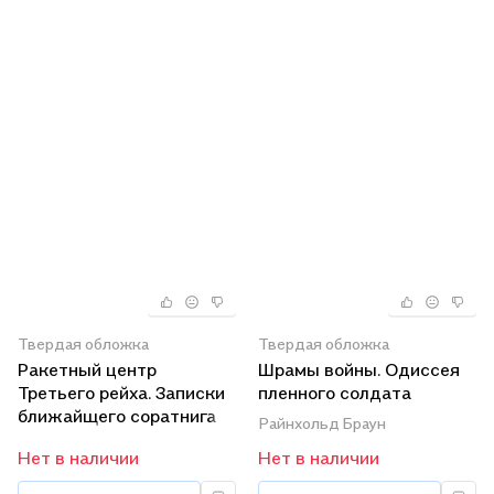
Твердая обложка
Твердая обложка
Ракетный центр
Шрамы войны. Одиссея
Третьего рейха. Записки
пленного солдата
ближайщего соратнига
вермахта. 1945
Райнхольд Браун
Вернера фон Брауна.
Нет в наличии
Нет в наличии
1943-1945