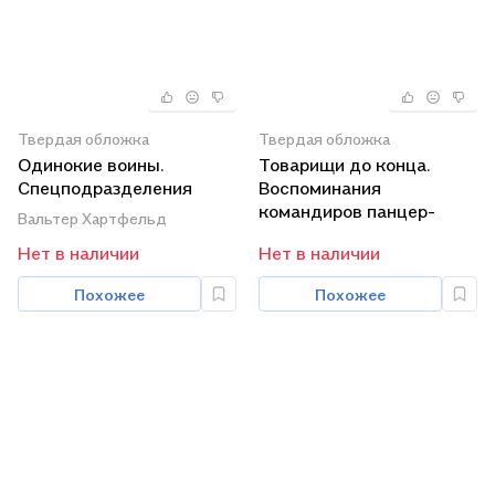
Твердая обложка
Твердая обложка
Одинокие воины.
Товарищи до конца.
Спецподразделения
Воспоминания
вермахта против
командиров панцер-
Вальтер Хартфельд
партизан. 1942 - 1943
гренадерского полка
Нет в наличии
Нет в наличии
"Дер Фюрер" 1938-1945
Похожее
Похожее