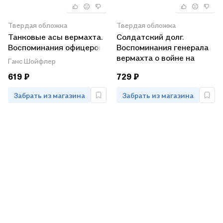
Твердая обложка
Твердая обложка
Танковые асы вермахта.
Солдатский долг.
Воспоминания офицеров
Воспоминания генерала
35-го танкового полка.
вермахта о войне на
Ганс Шойфлер
1939—1945
западе и востоке Европы.
619 ₽
729 ₽
1939-1945
Забрать из магазина
Забрать из магазина