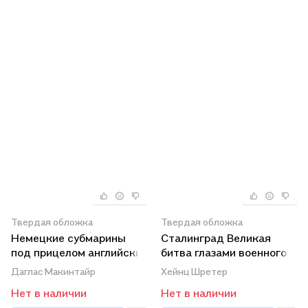
Твердая обложка
Твердая обложка
Немецкие субмарины
Сталинград Великая
под прицелом английских
битва глазами военного
эсминцев Воспоминания
корреспондента 1942-
Даглас Макинтайр
Хейнц Шретер
1943
Нет в наличии
Нет в наличии