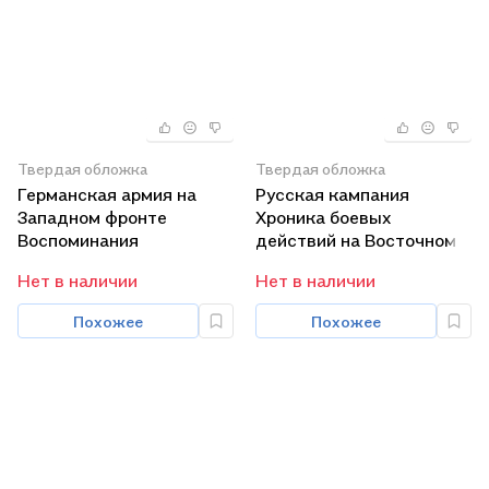
Твердая обложка
Твердая обложка
Германская армия на
Русская кампания
Западном фронте
Хроника боевых
Воспоминания
действий на Восточном
начальника
фронте 1941—1942
Нет в наличии
Нет в наличии
Генерального штаба
Похожее
Похожее