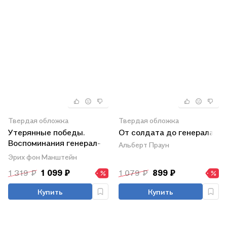
Твердая обложка
Твердая обложка
Утерянные победы.
От солдата до генерала
Воспоминания генерал­
Альберт Праун
фельдмаршала вермахта
Эрих фон Манштейн
1 319 ₽
1 099 ₽
1 079 ₽
899 ₽
Купить
Купить