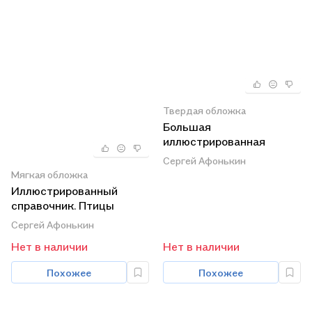
Твердая обложка
Большая
иллюстрированная
энциклопедия. Птицы
Сергей Афонькин
России
Мягкая обложка
Иллюстрированный
справочник. Птицы
европейской части
Сергей Афонькин
России.
Нет в наличии
Нет в наличии
Похожее
Похожее