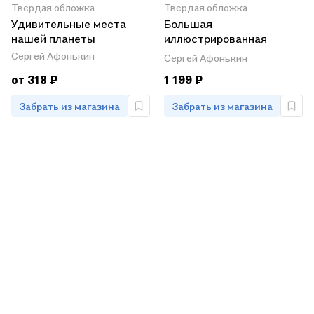
Твердая обложка
Твердая обложка
Удивительные места
Большая
нашей планеты
иллюстрированная
энциклопедия.
Сергей Афонькин
Сергей Афонькин
Драгоценные камни.
от 318 ₽
1 199 ₽
Забрать из магазина
Забрать из магазина