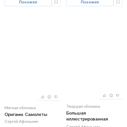
Похожее
Похожее
Твердая обложка
Мягкая обложка
Большая
Оригами. Самолеты
иллюстрированная
Сергей Афонькин
энциклопедия. Грибы
Сергей Афонькин