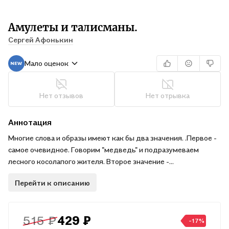
Амулеты и талисманы.
Сергей Афонькин
Мало оценок
Нет отзывов
Нет отрывка
Аннотация
Многие слова и образы имеют как бы два значения. .Первое -
самое очевидное. Говорим "медведь" и подразумеваем
лесного косолапого жителя. Второе значение -
иносказательное, знаковое. Медведь - символ силы и
Перейти к описанию
могущества, лесной великан. Не зря на гербах многих городов
изображен именно медведь, а не, к примеру, барсук. .Мы
живем в мире знаков и символов. Каждый имеет свое
515 ₽
429 ₽
значение и про каждый можно рассказать свою историю.
-17%