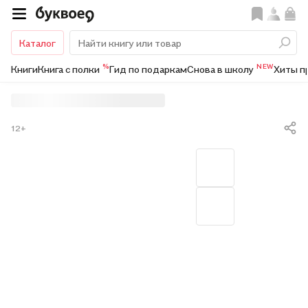
Каталог
%
NEW
Книги
Книга с полки
Гид по подаркам
Снова в школу
Хиты п
12+