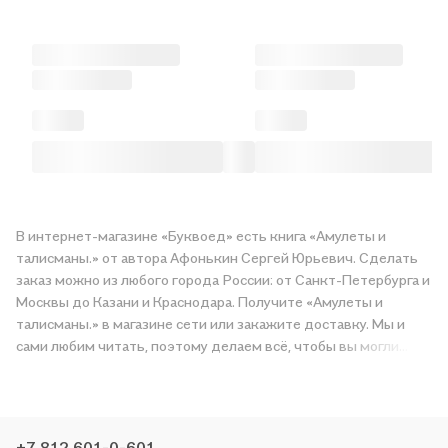
В интернет-магазине «Буквоед» есть книга «Амулеты и
талисманы.» от автора Афонькин Сергей Юрьевич. Сделать
заказ можно из любого города России: от Санкт-Петербурга и
Москвы до Казани и Краснодара. Получите «Амулеты и
талисманы.» в магазине сети или закажите доставку. Мы и
сами любим читать, поэтому делаем всё, чтобы вы могли
купить понравившуюся историю по приятной цене. Например,
организуем конкурсы и проводим акции. Оставайтесь с нами,
чтобы не упустить выгоду!
+7 812 601-0-601