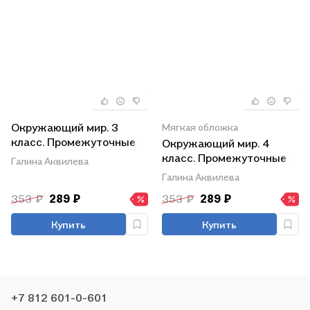
Окружающий мир. 3
Мягкая обложка
класс. Промежуточные и
Окружающий мир. 4
итоговые тестовые
класс. Промежуточные и
Галина Аквилева
работы. ФГОС
итоговые работы. ФГОС
Галина Аквилева
353 ₽
289 ₽
353 ₽
289 ₽
Купить
Купить
+7 812 601-0-601