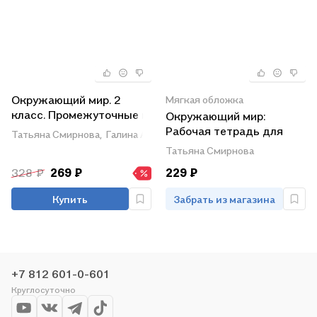
Окружающий мир. 2
Мягкая обложка
класс. Промежуточные и
Окружающий мир:
итоговые работы. ФГОС
Рабочая тетрадь для
Татьяна Смирнова,
Галина Аквилева
подготовки к ВПР: 4
Татьяна Смирнова
класс. (ФГОС)
328 ₽
269 ₽
229 ₽
Купить
Забрать из магазина
+7 812 601-0-601
Круглосуточно