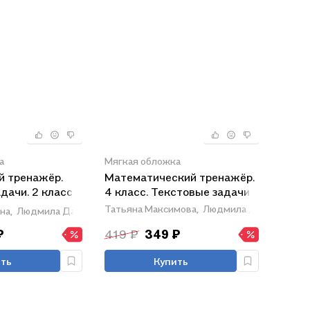
а
Мягкая обложка
й тренажёр.
Математический тренажёр.
дачи. 2 класс.
4 класс. Текстовые задачи
ие
Татьяна Максимова,
Людмила Давыдкина
на,
Людмила Давыдкина
₽
419 ₽
349 ₽
ть
Купить