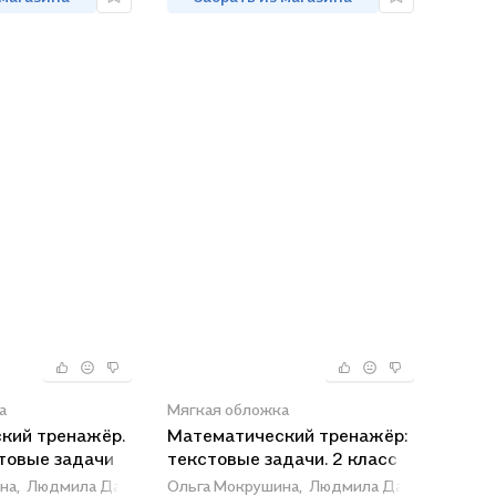
а
Мягкая обложка
кий тренажёр.
Математический тренажёр:
стовые задачи
текстовые задачи. 2 класс
на,
Людмила Давыдкина
Ольга Мокрушина,
Людмила Давыдкина