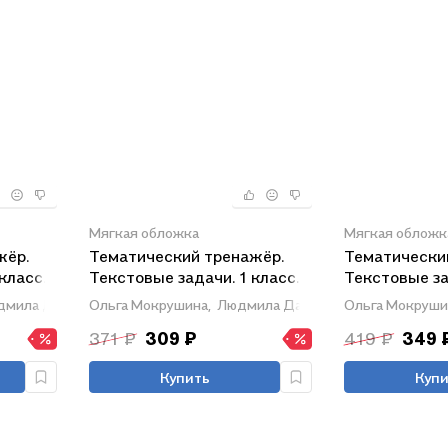
Мягкая обложка
Мягкая обложк
жёр.
Тематический тренажёр.
Тематически
класс.
Текстовые задачи. 1 класс.
Текстовые за
Новое издание
Новое издан
дмила Давыдкина
Ольга Мокрушина,
Людмила Давыдкина
Ольга Мокруши
371 ₽
309 ₽
419 ₽
349 
Купить
Купи