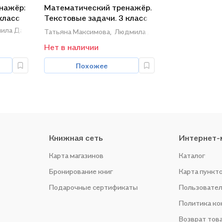
нажёр:
Математический тренажёр.
класс
Текстовые задачи. 3 класс.
ФГОС Новый
ила Давыдкина
Татьяна Максимова,
Людмила Давыдкина
Нет в наличии
Похожее
Книжная сеть
Интернет-
Карта магазинов
Каталог
Бронирование книг
Карта пункт
Подарочные сертификаты
Пользовател
Политика к
Возврат тов