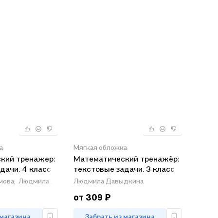
а
Мягкая обложка
кий тренажер:
Математический тренажёр:
дачи. 4 класс
текстовые задачи. 3 класс
мова,
Людмила Давыдкина
Людмила Давыдкина
от 309 ₽
 магазина
Забрать из магазина