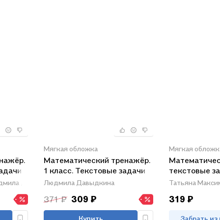
Мягкая обложка
Мягкая обложк
нажёр.
Математический тренажёр.
Математичес
задачи
1 класс. Текстовые задачи
текстовые за
дмила Давыдкина
Людмила Давыдкина
Татьяна Макси
371 ₽
309 ₽
319 ₽
Купить
Забрать из