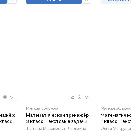
Мягкая обложка
Мягкая обложк
нажёр:
Математический тренажёр.
Математичес
класс.
3 класс. Текстовые задачи
1 класс. Тек
раб.
Татьяна Максимова,
Людмила Давыдкина
Ольга Мокруши