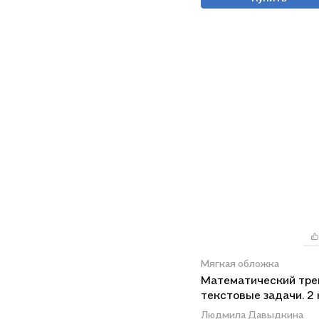
Мягкая обложка
Математический тре
текстовые задачи. 2 
ФГОС / 2-е изд., пере
Людмила Давыдкина