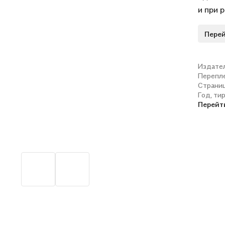
и при 
задани
Перей
матери
тексто
Предна
Издате
Перепл
родите
Страни
Год, ти
Перейт