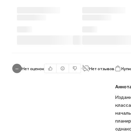
Нет оценок
Нет отзывов
Купи
—
Аннот
Издани
класса
началь
планир
однако