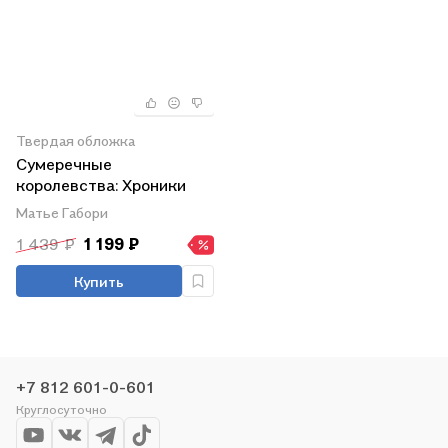
Твердая обложка
Сумеречные
королевства: Хроники
Сумеречных королевств
Матье Габори
Абим
1 439 ₽
1 199 ₽
Купить
+7 812 601-0-601
Круглосуточно