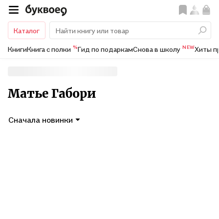
Каталог
%
NEW
Книги
Книга с полки
Гид по подаркам
Снова в школу
Хиты п
Матье Габори
Сначала новинки