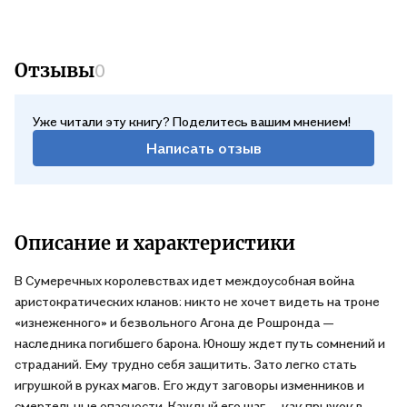
Отзывы
0
Уже читали эту книгу? Поделитесь вашим мнением!
Написать отзыв
Описание и характеристики
В Сумеречных королевствах идет междоусобная война
аристократических кланов: никто не хочет видеть на троне
«изнеженного» и безвольного Агона де Рошронда —
наследника погибшего барона. Юношу ждет путь сомнений и
страданий. Ему трудно себя защитить. Зато легко стать
игрушкой в руках магов. Его ждут заговоры изменников и
смертельные опасности. Каждый его шаг — как прыжок в