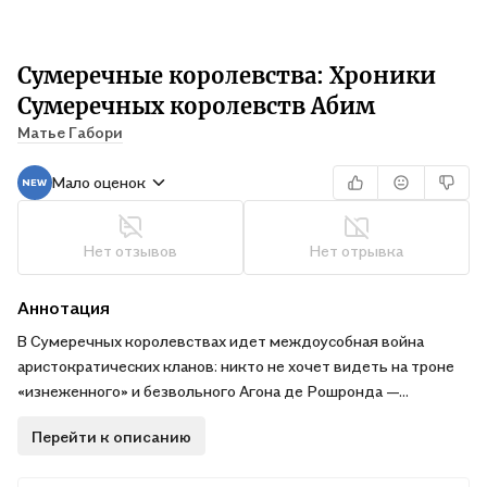
Сумеречные королевства: Хроники
Сумеречных королевств Абим
Матье Габори
Мало оценок
Нет отзывов
Нет отрывка
Аннотация
В Сумеречных королевствах идет междоусобная война
аристократических кланов: никто не хочет видеть на троне
«изнеженного» и безвольного Агона де Рошронда —
наследника погибшего барона. Юношу ждет путь сомнений и
Перейти к описанию
страданий. Ему трудно себя защитить. Зато легко стать
игрушкой в руках магов. Его ждут заговоры изменников и