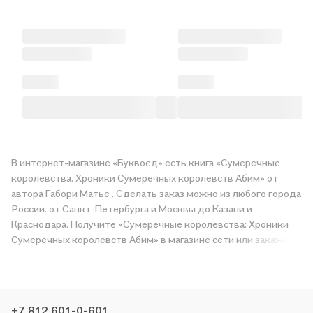
В интернет-магазине «Буквоед» есть книга «Сумеречные
королевства: Хроники Сумеречных королевств Абим» от
автора Габори Матье . Сделать заказ можно из любого города
России: от Санкт-Петербурга и Москвы до Казани и
Краснодара. Получите «Сумеречные королевства: Хроники
Сумеречных королевств Абим» в магазине сети или закажите
доставку. Мы и сами любим читать, поэтому делаем всё,
чтобы вы могли купить понравившуюся историю по приятной
цене. Например, организуем конкурсы и проводим акции.
Оставайтесь с нами, чтобы не упустить выгоду!
+7 812 601-0-601