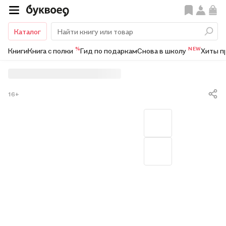
Каталог
%
NEW
Книги
Книга с полки
Гид по подаркам
Снова в школу
Хиты п
16+