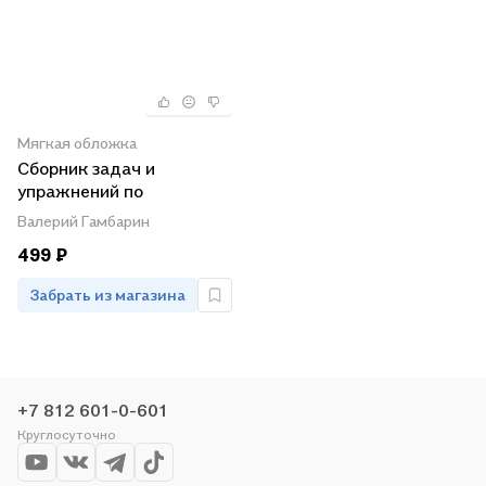
Мягкая обложка
Сборник задач и
упражнений по
математике. 6 класс.
Валерий Гамбарин
Учебное пособие для
499 ₽
учащихся
общеобразовательных
Забрать из магазина
организаций
+7 812 601-0-601
Круглосуточно