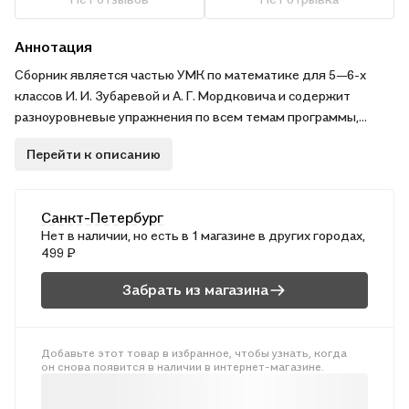
Аннотация
Сборник является частью УМК по математике для 5—6-х
классов И. И. Зубаревой и А. Г. Мордковича и содержит
разноуровневые упражнения по всем темам программы,
рассматриваемым в учебнике «Математика. 6 класс»
Перейти к описанию
указанных авторов, что в соответствии с требованиями
ФГОС обеспечивает возможность формирования
индивидуальной траектории обучения школьников. Книга
Санкт-Петербург
может быть использована и при работе по учебнику Н. Я.
Нет в наличии, но есть в 1 магазине в других городах,
Виленкина, В. И. Жохова, А. С. Чеснокова, С. И. Шварцбурда
499 ₽
«Математика. 6 класс» (в этом случае необходимо
отслеживать соответствие рассматриваемых тем). . .
Забрать из магазина
Добавьте этот товар в избранное, чтобы узнать, когда
он снова появится в наличии в интернет-магазине.