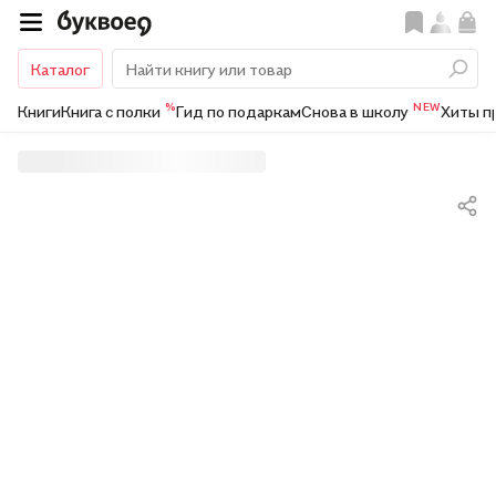
Каталог
%
NEW
Книги
Книга с полки
Гид по подаркам
Снова в школу
Хиты п