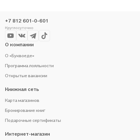
общеобразовательных организаций» в магазине сети или
закажите доставку. Мы и сами любим читать, поэтому
делаем всё, чтобы вы могли купить понравившуюся историю
+7 812 601-0-601
по приятной цене. Например, организуем конкурсы и
Круглосуточно
проводим акции. Оставайтесь с нами, чтобы не упустить
выгоду!
О компании
О «Буквоеде»
Программа лояльности
Открытые вакансии
Книжная сеть
Карта магазинов
Бронирование книг
Подарочные сертификаты
Интернет-магазин