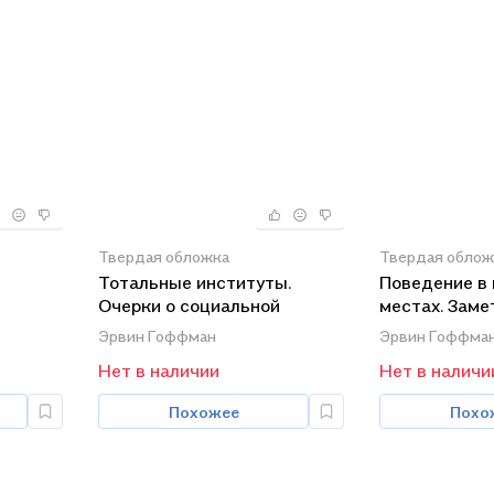
Твердая обложка
Твердая облож
Тотальные институты.
Поведение в
Очерки о социальной
местах. Заме
ситуации психически
социальной о
Эрвин Гоффман
Эрвин Гоффма
больных пациентов и прочих
сборищ
Нет в наличии
Нет в наличи
постояльцев закрытых
учреждений
Похожее
Похо