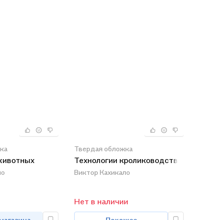
ка
Твердая обложка
животных
Технологии кролиководства
ло
Виктор Кахикало
Нет в наличии
 магазина
Похожее