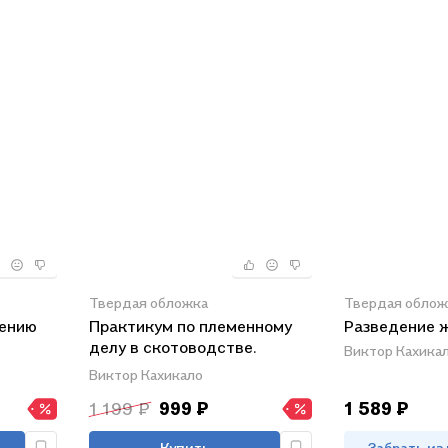
Твердая обложка
Твердая облож
дению
Практикум по племенному
Разведение 
делу в скотоводстве.
Виктор Кахика
рераб.
Учебное пособие
Виктор Кахикало
1 199 ₽
999 ₽
1 589 ₽
Купить
Забрать из