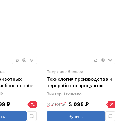
ка
Твердая обложка
животных.
Технология производства и
чебное пособие
переработки продукции
свиноводства. Учебник
ло
Виктор Кахикало
99 ₽
3 719 ₽
3 099 ₽
ть
Купить