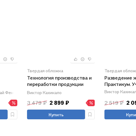
Твердая обложка
Твердая облож
Технология производства и
Разведение 
переработки продукции
Практикум. У
свиноводства. Учебник
Виктор Кахика
ай Фенченко,
Виктор Кахикало
Назира Хайруллина
та и
3 479 ₽
2 899 ₽
2 519 ₽
2 0
Купить
Купи