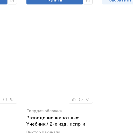
Твердая обложка
Разведение животных:
Учебник / 2-е изд., испр. и
дство.
доп.
Виктор Кахикало