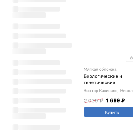
Мягкая обложка
Биологические и
генетические
закономерности
Виктор Кахикало,
Никол
индивидуального рос
2 039 ₽
1 699 ₽
развития животных.
Учебное пособие
Купить