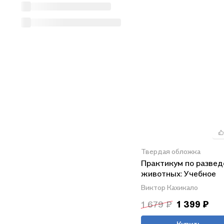
Твердая обложка
Практикум по разве
животных: Учебное
пособие.- 2-е изд., пе
Виктор Кахикало
и доп.
1 679 ₽
1 399 ₽
Купить