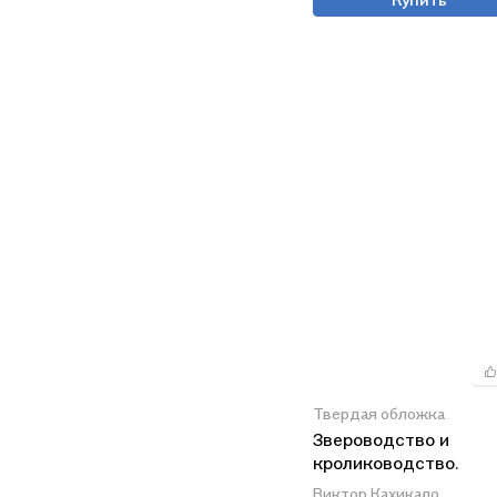
Твердая обложка
Звероводство и
кролиководство.
Практическое руково
Виктор Кахикало