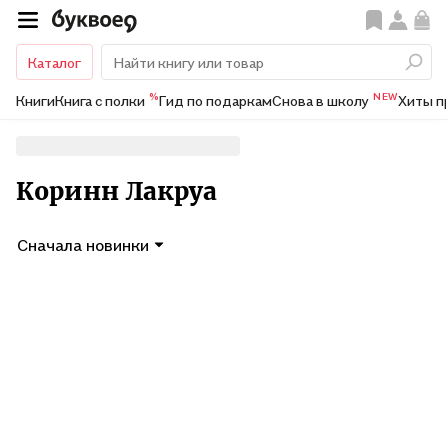
Каталог
%
NEW
Книги
Книга с полки
Гид по подаркам
Снова в школу
Хиты п
Коринн Лакруа
Сначала новинки