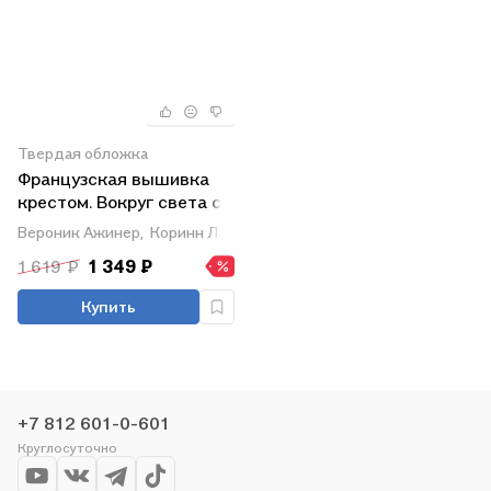
Твердая обложка
Французская вышивка
крестом. Вокруг света с
парижскими
Вероник Ажинер,
Коринн Лакруа,
Сильви Тейто
вышивальщицами
1 619 ₽
1 349 ₽
Купить
+7 812 601-0-601
Круглосуточно