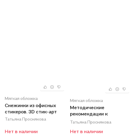
Мягкая обложка
Мягкая обложка
Снежинки из офисных
Методические
стикеров. 3D стик-арт
рекомендации к
Татьяна Проснякова
учебнику "Технология.
Татьяна Проснякова
Уроки творчества". 2
Нет в наличии
Нет в наличии
класс