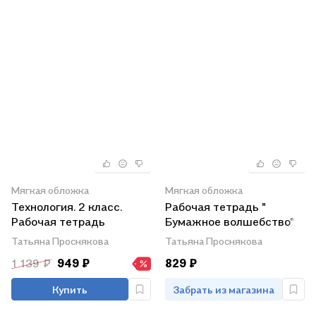
Мягкая обложка
Мягкая обложка
Технология. 2 класс.
Рабочая тетрадь "
Рабочая тетрадь
Бумажное волшебство"
"Волшебные секреты"
по технологии. 3 класс. -
Татьяна Проснякова
Татьяна Проснякова
2-е изд.
1 139 ₽
949 ₽
829 ₽
Купить
Забрать из магазина