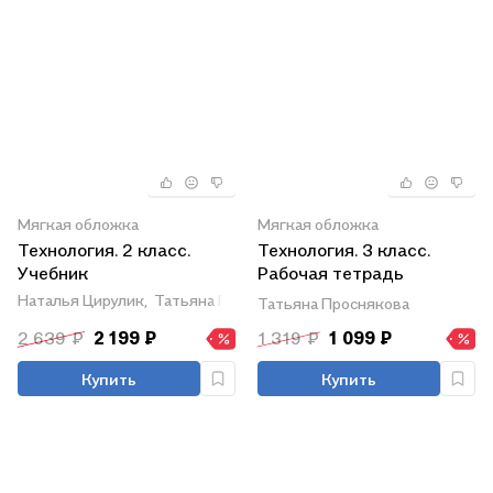
Мягкая обложка
Мягкая обложка
Технология. 2 класс.
Технология. 3 класс.
Учебник
Рабочая тетрадь
"Бумажное волшебство"
Наталья Цирулик,
Татьяна Проснякова
Татьяна Проснякова
2 639 ₽
2 199 ₽
1 319 ₽
1 099 ₽
Купить
Купить