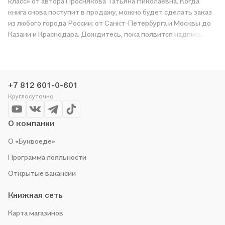
класс» от автора Проснякова Татьяна Николаевна. Когда
книга снова поступит в продажу, можно будет сделать заказ
из любого города России: от Санкт-Петербурга и Москвы до
Казани и Краснодара. Дождитесь, пока появится надпись
«Купить», чтобы получить «Методические рекомендации к
учебнику "Технология. Уроки творчества". 2 класс» в магазине
сети или заказать доставку. Мы и сами любим читать,
поэтому делаем всё, чтобы вы могли купить понравившуюся
+7 812 601-0-601
историю по приятной цене. Например, организуем конкурсы и
Круглосуточно
проводим акции. Оставайтесь с нами, чтобы не упустить
выгоду!
О компании
О «Буквоеде»
Программа лояльности
Открытые вакансии
Книжная сеть
Карта магазинов