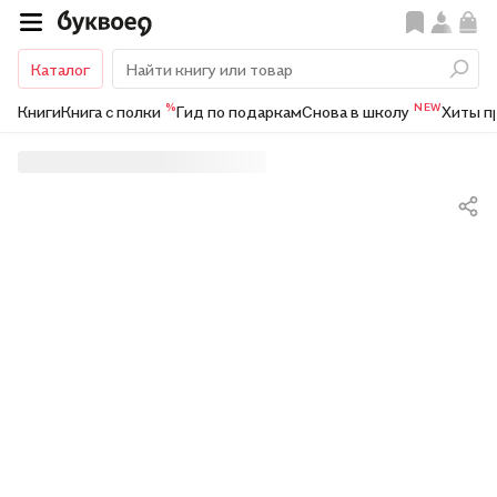
Каталог
%
NEW
Книги
Книга с полки
Гид по подаркам
Снова в школу
Хиты п